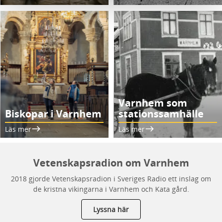
Varnhem som
Biskopar i Varnhem
stationssamhälle
Läs mer
Läs mer
Vetenskapsradion om Varnhem
2018 gjorde Vetenskapsradion i Sveriges Radio ett inslag om
de kristna vikingarna i Varnhem och Kata gård.
Lyssna här