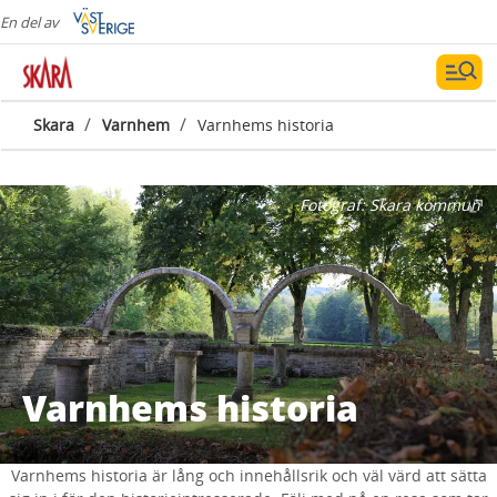
En del av
/
/
Skara
Varnhem
Varnhems historia
Fotograf:
Skara kommun
Varnhems historia
Varnhems historia är lång och innehållsrik och väl värd att sätta