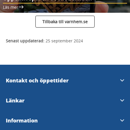
Läs mer
Tillbaka till varnhem.se
Senast uppdaterad:
25 september 2024
Kontakt och öppettider
Skara Kontaktcenter
Länkar
Öppettider i Varnhem
Skara kommun
Information
Upplev Skara på Facebook