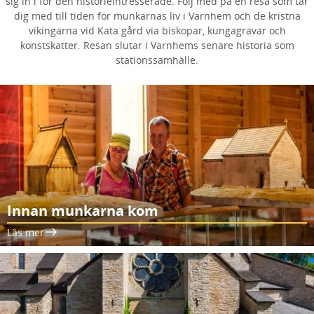
sig in i för den historieintresserade. Följ med på en resa som tar
dig med till tiden för munkarnas liv i Varnhem och de kristna
vikingarna vid Kata gård via biskopar, kungagravar och
konstskatter. Resan slutar i Varnhems senare historia som
stationssamhälle.
Innan munkarna kom
Läs mer