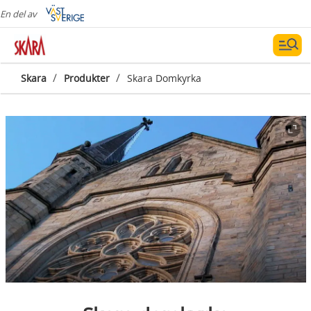
En del av
/
/
Skara
Produkter
Skara Domkyrka