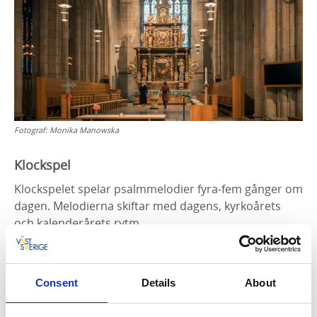
Fotograf:
Monika Manowska
Klockspel
Klockspelet spelar psalmmelodier fyra-fem gånger om
dagen. Melodierna skiftar med dagens, kyrkoårets
och kalenderårets rytm.
Se vilka melodier som spelas just
nu:
https://www.svenskakyrkan.se/skara/klockspelet-i-
skara-domkyrka
Consent
Details
About
Öppettider