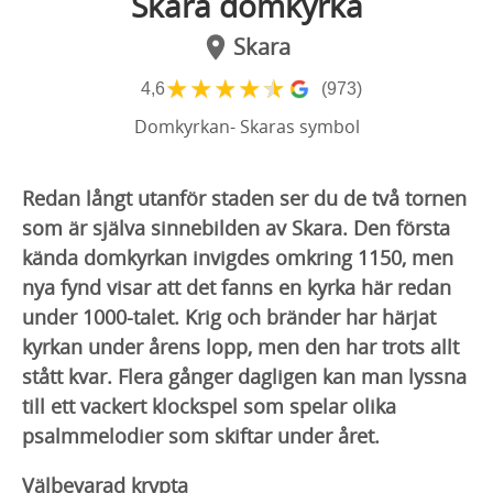
Skara domkyrka
Skara
★
★
★
★
★
4,6
(973)
Domkyrkan- Skaras symbol
Redan långt utanför staden ser du de två tornen
som är själva sinnebilden av Skara. Den första
kända domkyrkan invigdes omkring 1150, men
nya fynd visar att det fanns en kyrka här redan
under 1000-talet. Krig och bränder har härjat
kyrkan under årens lopp, men den har trots allt
stått kvar. Flera gånger dagligen kan man lyssna
till ett vackert klockspel som spelar olika
psalmmelodier som skiftar under året.
Välbevarad krypta