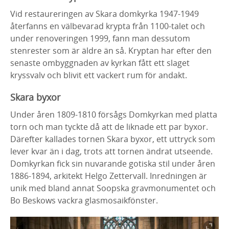
Vid restaureringen av Skara domkyrka 1947-1949
återfanns en välbevarad krypta från 1100-talet och
under renoveringen 1999, fann man dessutom
stenrester som är äldre än så. Kryptan har efter den
senaste ombyggnaden av kyrkan fått ett slaget
kryssvalv och blivit ett vackert rum för andakt.
Skara byxor
Under åren 1809-1810 försågs Domkyrkan med platta
torn och man tyckte då att de liknade ett par byxor.
Därefter kallades tornen Skara byxor, ett uttryck som
lever kvar än i dag, trots att tornen ändrat utseende.
Domkyrkan fick sin nuvarande gotiska stil under åren
1886-1894, arkitekt Helgo Zettervall. Inredningen är
unik med bland annat Soopska gravmonumentet och
Bo Beskows vackra glasmosaikfönster.