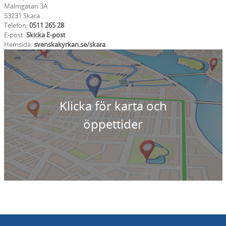
Malmgatan 3A
53231 Skara
Telefon:
0511 265 28
E-post:
Skicka E-post
Hemsida:
svenskakyrkan.se/skara
Klicka för karta och
öppettider