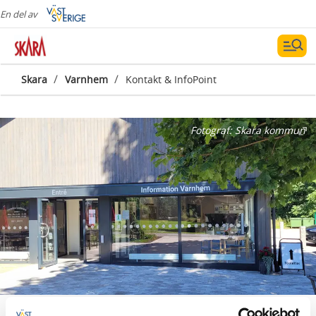
En del av
/
/
Skara
Varnhem
Kontakt & InfoPoint
Fotograf:
Skara kommun