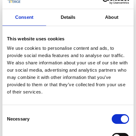
Kontakt & InfoPoint
Har du frågor inför ditt besök i Varnhem?
Consent
Details
About
Kontakta Varnhems InfoPoint så hjälper vi dig
rätt.
This website uses cookies
E-post:
info@varnhem.se
We use cookies to personalise content and ads, to
Telefon:
0511-325 81
provide social media features and to analyse our traffic.
Adress:
Axevallavägen 21, 532 73 Varnhem
We also share information about your use of our site with
our social media, advertising and analytics partners who
Öppettider Varnhems InfoPoint 2025
may combine it with other information that you’ve
23 mars-23 juni helger kl. 11-16
provided to them or that they’ve collected from your use
24 juni-18 aug dagligen kl. 10-17
of their services.
19 aug- 21 dec helger kl. 11-16
Övriga tider kontakta Skara Kontaktcenter med
Consent
Necessary
turistinformation på 0511-320 00.
Selection
Pressfrågor