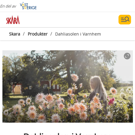
En del av
/
/
Skara
Produkter
Dahliasolen i Varnhem
Fotograf:
Elin Kero