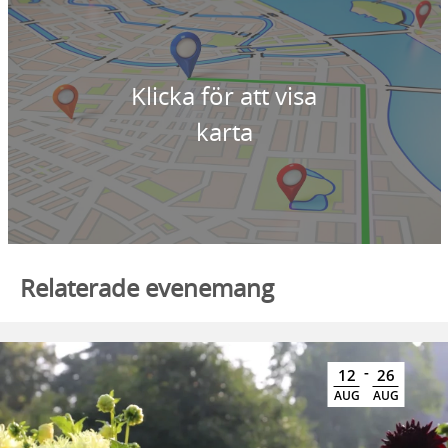
Klicka för att visa
karta
Relaterade evenemang
-
12
26
AUG
AUG