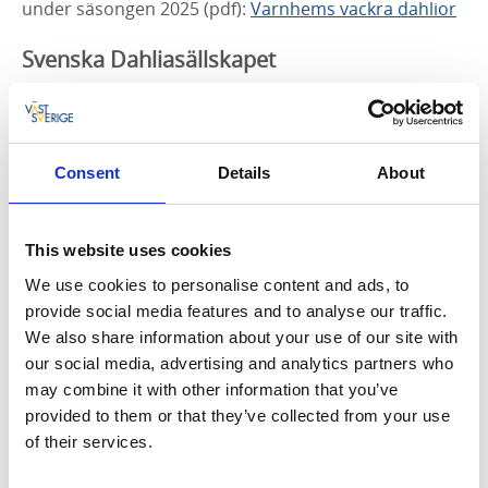
under säsongen 2025 (pdf):
Varnhems vackra dahlior
Svenska Dahliasällskapet
1789 sänder direktören för den botaniska trädgården
i Mexico city, Vicente Cervantes några ”plantdelar” av
Acocotli till direktören för Madrids botaniska
Consent
Details
About
trädgård, Abbe Antonio Jose Cavanilles. Efter att ett
par år ha odlat dessa plantor ger Cavanilles dem år
1791 namnet Dahlia, efter den svenske botanisten
This website uses cookies
Andreas Dahl (1751-1789), född i Varnhem.
We use cookies to personalise content and ads, to
Svenska Dahliasällskapet vill sprida kunskap om
provide social media features and to analyse our traffic.
Dahlian i Sverige, vara ett forum för Dahliaodlare, öka
We also share information about your use of our site with
förekomsten av dessa vackra blommor i Sveriges
our social media, advertising and analytics partners who
trädgårdar och finnas med i utvecklingen av nya
may combine it with other information that you’ve
sorter som pågår runt om i världen. Initiativtagare till
provided to them or that they’ve collected from your use
sällskapet var Marie Ohlson från Tierp i Uppland och
of their services.
Olof Ekblad från Saleby i Skaraborg.