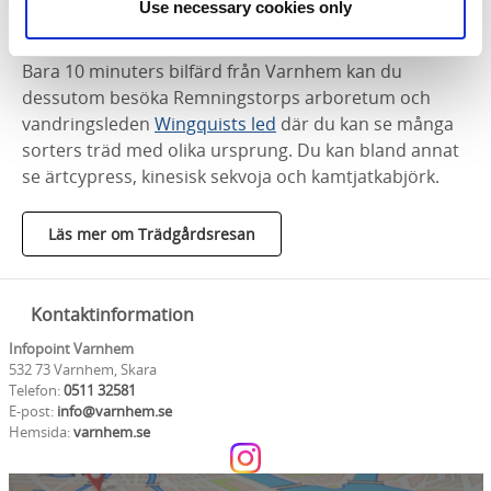
Use necessary cookies only
av munkarnas nyttoväxter.
Bara 10 minuters bilfärd från Varnhem kan du
dessutom besöka Remningstorps arboretum och
vandringsleden
Wingquists led
där du kan se många
sorters träd med olika ursprung. Du kan bland annat
se ärtcypress, kinesisk sekvoja och kamtjatkabjörk.
Läs mer om Trädgårdsresan
Kontaktinformation
Infopoint Varnhem
532 73 Varnhem, Skara
Telefon:
0511 32581
E-post:
info@varnhem.se
Hemsida:
varnhem.se