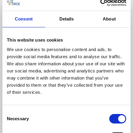
Consent
Details
About
This website uses cookies
We use cookies to personalise content and ads, to
provide social media features and to analyse our traffic.
Hotell
Bed and Breakfast
We also share information about your use of our site with
Brunsbo Gästgifveri
our social media, advertising and analytics partners who
may combine it with other information that you’ve
Skara
provided to them or that they’ve collected from your use
★
★
★
★
☆
4.1
(578)
of their services.
Avkopplande boende i välbevarad herrgårdsmiljö
Läs mer
Consent
Necessary
Selection