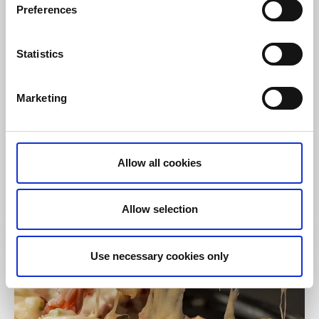
Preferences
Statistics
Marketing
Snabbmat
Restaurang & Pizzeria Varnhem
Allow all cookies
Varnhem
★
★
★
★
☆
4.1
(267)
Allow selection
Läs mer
Use necessary cookies only