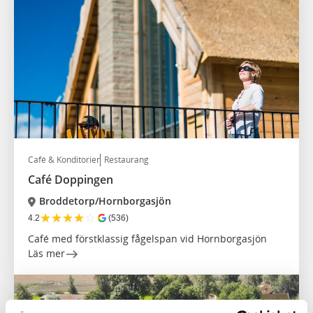
Café & Konditorier
Restaurang
Café Doppingen
Broddetorp/Hornborgasjön
★
★
★
★
☆
4.2
(536)
Café med förstklassig fågelspan vid Hornborgasjön
Läs mer