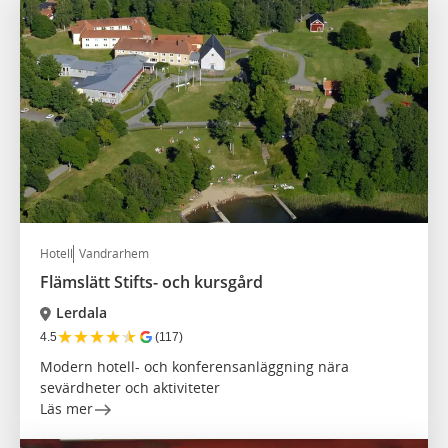
Hotell
Vandrarhem
Flämslätt Stifts- och kursgård
Lerdala
★
★
★
★
★
4.5
(117)
Modern hotell- och konferensanläggning nära
sevärdheter och aktiviteter
Läs mer