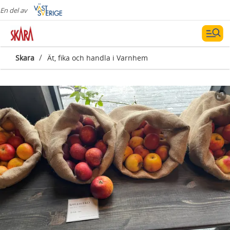
En del av
/
Skara
Ät, fika och handla i Varnhem