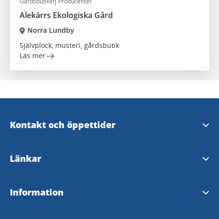
Gårdsbutiker
Producenter
Alekärrs Ekologiska Gård
Norra Lundby
Självplock, musteri, gårdsbutik
Läs mer
Kontakt och öppettider
Skara Kontaktcenter
Länkar
Öppettider i Varnhem
Skara kommun
Information
Upplev Skara på Facebook
Hornborgasjön