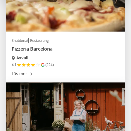
Snabbmat
Restaurang
Pizzeria Barcelona
Axvall
★
★
★
★
☆
4.1
(224)
Läs mer