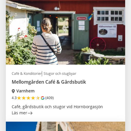
Café & Konditorier
Stugor och stugbyar
Mellomgården Café & Gårdsbutik
Varnhem
★
★
★
★
★
4.3
(409)
Café, gårdsbutik och stugor vid Hornborgasjön
Läs mer