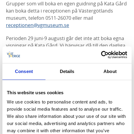
Grupper som vill boka en egen guidning på Kata Gård
kan boka detta i receptionen på Västergötlands
museum, telefon 0511-26070 eller mail
receptionen@vgmuseum.se
Perioden 29 juni-9 augusti går det inte att boka egna
visningar på Kata Gård. Vi hänvisar då till den dagliga
öppna visningen kl 11.00.
Consent
Details
About
This website uses cookies
We use cookies to personalise content and ads, to
provide social media features and to analyse our traffic.
We also share information about your use of our site with
our social media, advertising and analytics partners who
Fotograf:
Mårten Bergkvist
may combine it with other information that you’ve