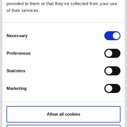
provided to them or that they’ve collected from your use
of their services.
Augusti 2026
Consent
MÅN
TIS
ONS
TORS
FRE
LÖR
SÖN
Necessary
Selection
27
28
29
30
31
1
2
Preferences
3
4
5
6
7
8
9
10
11
12
13
14
15
16
Statistics
17
18
19
20
21
22
23
Marketing
24
25
26
27
28
29
30
31
Allow all cookies