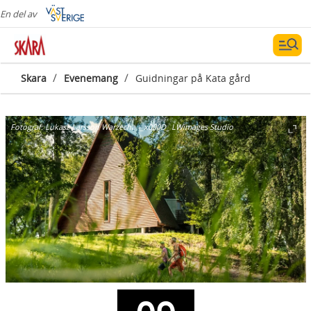
En del av
/
/
Skara
Evenemang
Guidningar på Kata gård
Fotograf:
Lukasz Larsson Warzecha -_x000D_ LWimages Studio