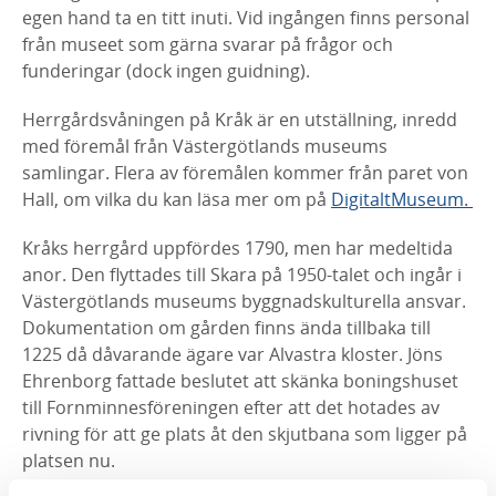
egen hand ta en titt inuti. Vid ingången finns personal
från museet som gärna svarar på frågor och
funderingar (dock ingen guidning).
Herrgårdsvåningen på Kråk är en utställning, inredd
med föremål från Västergötlands museums
samlingar. Flera av föremålen kommer från paret von
Hall, om vilka du kan läsa mer om på
DigitaltMuseum.
Kråks herrgård uppfördes 1790, men har medeltida
anor. Den flyttades till Skara på 1950-talet och ingår i
Västergötlands museums byggnadskulturella ansvar.
Dokumentation om gården finns ända tillbaka till
1225 då dåvarande ägare var Alvastra kloster. Jöns
Ehrenborg fattade beslutet att skänka boningshuset
till Fornminnesföreningen efter att det hotades av
rivning för att ge plats åt den skjutbana som ligger på
platsen nu.