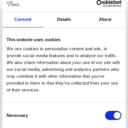
Datum:
1, 8 och 15 juli,
Consent
Details
About
5, 12, 19 och 26 augusti.
Ingen förbokning krävs.
This website uses cookies
Fri entré!
We use cookies to personalise content and ads, to
provide social media features and to analyse our traffic.
Kråks herrgård är en välbevarad 1700-talsbyggnad
We also share information about your use of our site with
som ligger ett stenkast från Skaras centrum och
our social media, advertising and analytics partners who
domkyrkan. Här finns interiörer från tidigt 1700-tal till
may combine it with other information that you’ve
1820-tal. Säteriet Kråk låg ursprungligen i Mölltorps
provided to them or that they’ve collected from your use
socken i Karlsborg. På gårdens marker hade det
of their services.
funnits boende och brukare sedan 1200-talet.
Varmt välkomna!
Consent
Necessary
Selection