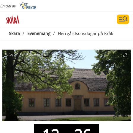
En del av
/
/
Skara
Evenemang
Herrgårdsonsdagar på Kråk
Fotograf:
Patrik Erlandsson