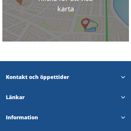
karta
Kontakt och öppettider
Skara Kontaktcenter
Länkar
Öppettider i Varnhem
Skara kommun
Information
Upplev Skara på Facebook
Hornborgasjön