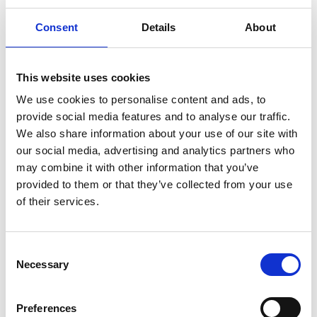
12 september Victoravandringen. Start Varnhem och
slut vid naturum Hornborgasjön. En pilgrimsvandring
Consent
Details
About
på 12 km.
Läs mer här
12-13 september Hembygdsrundan i Skara kommun
This website uses cookies
där bland annat Ryttartorpet Stenslund och
We use cookies to personalise content and ads, to
Remningstorp skogsmuseum strax utanför Varnhem
provide social media features and to analyse our traffic.
deltar.
Läs mer här
We also share information about your use of our site with
our social media, advertising and analytics partners who
Guidningar
may combine it with other information that you’ve
Under sommaren hålls fasta guidningar. Du är varmt
provided to them or that they’ve collected from your use
välkommen att boka privat guidning övrig tid på året,
of their services.
du kan läsa mer om det nedan.
Consent
Läs mer om guidningarna här
Necessary
Selection
Utställningar
Preferences