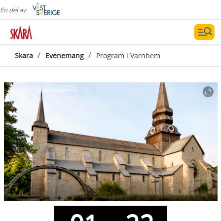
En del av
/
/
Skara
Evenemang
Program i Varnhem
Fotograf:
Tobias Andersson