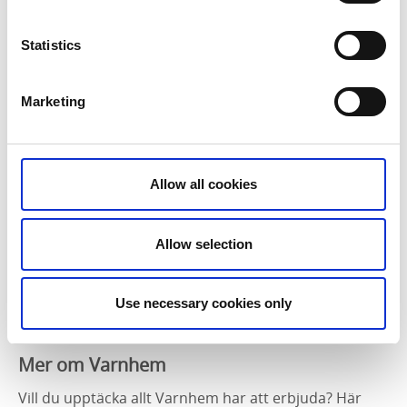
Varnhemsgården:
Från klostrets by till Varnhems stationssamhälle
Statistics
Bo Ramvikens fotoserie om ett småbrukarpars liv
under 25 år
Marketing
Läs mer om utställningarna här
Historien om Sverige
Allow all cookies
SVT:s storsatsning Historien om Sverige är avslutad,
där delar av materialet filmats i Varnhem. Den
spännande dokumentärserien kan du fortfarande se
Allow selection
på svtplay.
Use necessary cookies only
Se programmet
Mer om Varnhem
Vill du upptäcka allt Varnhem har att erbjuda? Här