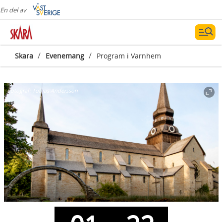
En del av
/
/
Skara
Evenemang
Program i Varnhem
Fotograf:
Tobias Andersson