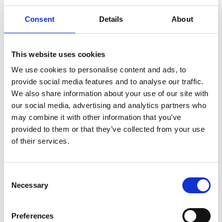
12 september Victoravandringen. Start Varnhem och
slut vid naturum Hornborgasjön. En pilgrimsvandring
Consent
Details
About
på 12 km.
Läs mer här
12-13 september Hembygdsrundan i Skara kommun
This website uses cookies
där bland annat Ryttartorpet Stenslund och
We use cookies to personalise content and ads, to
Remningstorp skogsmuseum strax utanför Varnhem
provide social media features and to analyse our traffic.
deltar.
Läs mer här
We also share information about your use of our site with
our social media, advertising and analytics partners who
Guidningar
may combine it with other information that you’ve
Under sommaren hålls fasta guidningar. Du är varmt
provided to them or that they’ve collected from your use
välkommen att boka privat guidning övrig tid på året,
of their services.
du kan läsa mer om det nedan.
Consent
Läs mer om guidningarna här
Necessary
Selection
Utställningar
Preferences