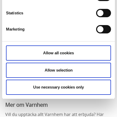
Varnhemsgården:
Från klostrets by till Varnhems stationssamhälle
Statistics
Bo Ramvikens fotoserie om ett småbrukarpars liv
under 25 år
Marketing
Läs mer om utställningarna här
Historien om Sverige
Allow all cookies
SVT:s storsatsning Historien om Sverige är avslutad,
där delar av materialet filmats i Varnhem. Den
spännande dokumentärserien kan du fortfarande se
Allow selection
på svtplay.
Use necessary cookies only
Se programmet
Mer om Varnhem
Vill du upptäcka allt Varnhem har att erbjuda? Här