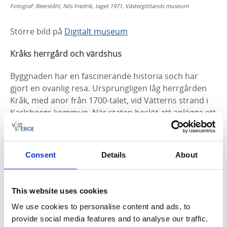
Fotograf:
Beerståhl, Nils Fredrik, taget 1971, Västergötlands museum
Större bild på
Digitalt museum
Kråks herrgård och värdshus
Byggnaden har en fascinerande historia
soch
har
gjort en ovanlig resa. Ursprungligen
låg herrgården
Kråk, med anor från 1700-talet, vid Vätterns strand i
Karlsborgs
kommun. När staten beslöt att anlägga ett
skjutfält på markerna under 1940-talet
hotades
byggnaden av rivning. För att rädda huset donerades
det till Västergötlands
museum av
familjen
Consent
Details
About
Ehrenborg
, som i slutet av 1940-talet lät flytta det till
Skara.
This website uses cookies
I Skara fick huset en ny funktion och identitet. Den
placerades strax intill domkyrkan
We use cookies to personalise content and ads, to
och Västergötlands
museum, där den kom att kallas Kråks värdshus. Vid
provide social media features and to analyse our traffic.