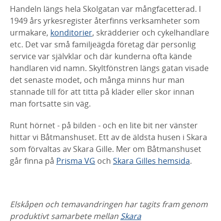
Handeln längs hela Skolgatan var mångfacetterad. I
1949 års yrkesregister
återfinns verksamheter som
urmakare,
konditorier
, skrädderier och
cykelhandlare
etc. Det var små familjeägda företag där personlig
service var
självklar och där kunderna ofta kände
handlaren vid namn. Skyltfönstren längs
gatan visade
det senaste modet, och många minns hur man
stannade till för att
titta på kläder eller skor innan
man fortsatte sin väg.
Runt hörnet - på bilden - och en lite bit ner vänster
hittar vi Båtmanshuset. Ett
av de äldsta husen i Skara
som förvaltas av Skara Gille. Mer om Båtmanshuset
går finna på
Prisma VG
och
Skara Gilles hemsida
.
Elskåpen och temavandringen har tagits fram genom
produktivt samarbete mellan
Skara