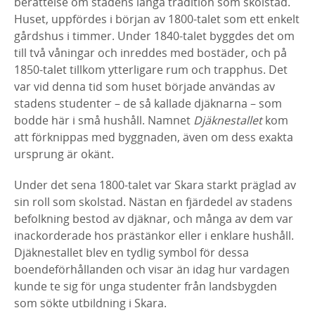
berättelse
om stadens långa tradition som skolstad.
Huset, uppfördes i
början av 1800-talet som ett enkelt
gårdshus i timmer. Under
1840-talet byggdes det om
till två våningar och inreddes med
bostäder, och på
1850-talet tillkom ytterligare rum och trapphus.
Det
var vid denna tid som huset började användas av
stadens
studenter – de så kallade djäknarna – som
bodde här i små
hushåll. Namnet
Djäknestallet
kom
att förknippas med
byggnaden, även om dess exakta
ursprung är okänt.
Under det sena 1800-talet var Skara starkt präglad av
sin roll som
skolstad. Nästan en fjärdedel av stadens
befolkning bestod av
djäknar, och många av dem var
inackorderade hos prästänkor eller
i enklare hushåll.
Djäknestallet blev en tydlig symbol för dessa
boendeförhållanden och visar än idag hur vardagen
kunde te sig
för unga studenter från landsbygden
som sökte utbildning i Skara.