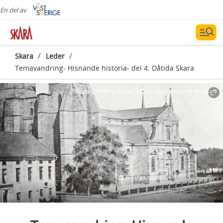
En del av
/
/
Skara
Leder
Temavandring- Hisnande historia- del 4: Dåtida Skara
Fotograf:
Hofling Gustav Victor, Västergötlands museum