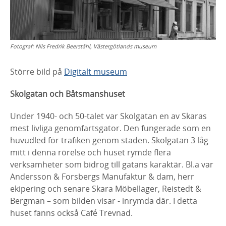
Fotograf:
Nils Fredrik Beerståhl, Västergötlands museum
Större bild på
Digitalt museum
Skolgatan och Båtsmanshuset
Under 1940- och 50-talet var Skolgatan en av Skaras
mest livliga
genomfartsgator. Den fungerade som en
huvudled för trafiken genom staden.
Skolgatan 3 låg
mitt i denna rörelse och huset rymde flera
verksamheter som
bidrog till gatans karaktär.
Bl.a
var
Andersson & Forsbergs Manufaktur & dam,
herr
ekipering och senare Skara Möbellager,
Reistedt
&
Bergman – som bilden
visar - inrymda där. I detta
huset fanns också Café Trevnad.