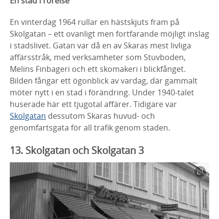
En stad i rörelse
En vinterdag 1964 rullar en hästskjuts fram på
Skolgatan
– ett ovanligt men fortfarande möjligt inslag
i stadslivet.
Gatan var då en av Skaras mest livliga
affärsstråk, med
verksamheter som Stuvboden,
Melins Finbageri och ett
skomakeri i blickfånget.
Bilden fångar ett ögonblick av
vardag, där gammalt
möter nytt i en stad i förändring.
Under 1940-talet
huserade här ett tjugotal affärer.
Tidigare var
Skolgatan
dessutom Skaras huvud- och
genomfartsgata för all trafik genom staden.
13. Skolgatan och Skolgatan 3