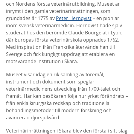
och Nordens första
veterinärutbildning. Museet är
inrymt i den gamla veterinärinrättningen, som
grundades år 1775 av
Peter Hernqvist
– en pionjär
inom svensk
veterinärmedicin. Hernqvist hade själv
studerat hos den berömde Claude
Bourgelat i Lyon,
där Europas första veterinärskola öppnades 1762.
Med
inspiration från Frankrike återvände han till
Sverige och fick kungligt uppdrag att
etablera en
motsvarande institution i Skara.
Museet visar idag en rik samling av föremål,
instrument och dokument som
speglar
veterinärmedicinens utveckling från 1700-talet och
framåt. Här kan
besökaren följa hur yrket förändrats –
från enkla kirurgiska redskap och
traditionella
behandlingsmetoder till modern forskning och
avancerad
djursjukvård.
Veterinärinrättningen i Skara blev den första i sitt slag