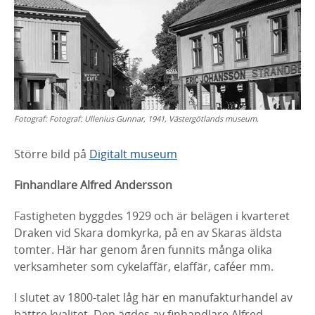
Fotograf:
Fotograf: Ullenius Gunnar, 1941, Västergötlands museum.
Större bild på
Digitalt museum
Finhandlare Alfred Andersson
Fastigheten byggdes 1929 och är belägen i kvarteret
Draken vid Skara domkyrka, på en av Skaras äldsta
tomter. Här har genom åren funnits många olika
verksamheter som cykelaffär, elaffär, caféer mm.
I slutet av 1800-talet låg här en manufakturhandel av
bättre kvalitet. Den ägdes av finhandlare Alfred