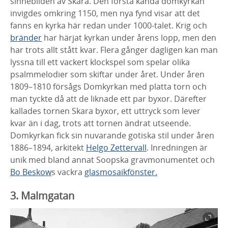
sinnebilden
av Skara. Den första kända domkyrkan
invigdes omkring 1150,
men nya fynd visar att det
fanns en kyrka här redan under 1000-
talet. Krig och
bränder
har härjat kyrkan under årens lopp, men
den
har trots allt stått kvar. Flera gånger dagligen kan man
lyssna
till ett vackert klockspel som spelar olika
psalmmelodier som
skiftar under året. Under åren
1809–1810 försågs Domkyrkan
med platta torn och
man tyckte då att de liknade ett par byxor.
Därefter
kallades tornen Skara byxor, ett uttryck som lever
kvar
än i dag, trots att tornen ändrat utseende.
Domkyrkan fick sin
nuvarande gotiska stil under åren
1886–1894, arkitekt
Helgo
Zettervall
. Inredningen är
unik med bland annat
Soopska
gravmonumentet och
Bo Beskow
s vackra
glasmosaikfönster.
​
3. Malmgatan