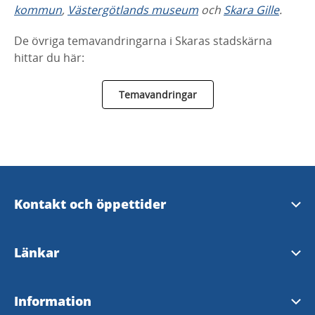
kommun
,
Västergötlands museum
och
Skara Gille
.
De övriga temavandringarna i Skaras stadskärna
hittar du här:
Temavandringar
Kontakt och öppettider
Skara Kontaktcenter
Länkar
Öppettider i Varnhem
Skara kommun
Information