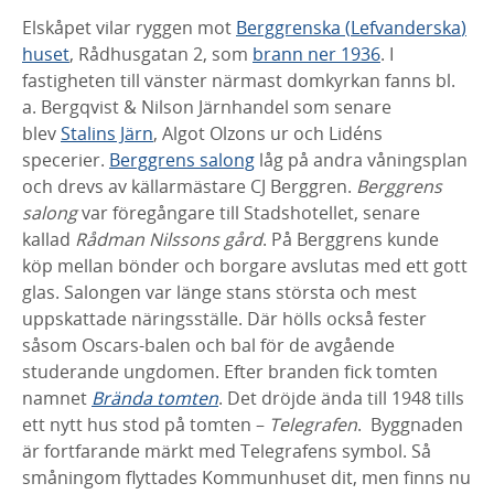
Elskåpet vilar ryggen mot
Berggrenska (
Lefvanderska
)
huset
, Rådhusgatan 2,
som
brann ner 1936
. I
fastigheten till vänster närmast domkyrkan fanns bl.
a.
Bergqvist & Nilson Järnhandel som senare
blev
Stalins Järn
, Algot Olzons ur och
Lidéns
specerier.
Berggrens salong
låg på andra våningsplan
och drevs av
källarmästare CJ Berggren.
Berggrens
salong
var föregångare till Stadshotellet,
senare
kallad
Rådman Nilssons gård
. På Berggrens kunde
köp mellan bönder och
borgare avslutas med ett gott
glas. Salongen var länge stans största och mest
uppskattade näringsställe. Där hölls också fester
såsom Oscars-balen och bal för de
avgående
studerande ungdomen. Efter branden fick tomten
namnet
Brända
tomten
. Det dröjde ända till 1948 tills
ett nytt hus stod på tomten –
Telegrafen
. Byggnaden
är fortfarande märkt med Telegrafens symbol. Så
småningom flyttades Kommunhuset dit, men finns nu