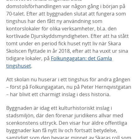
domstolsförhandlingen var någon gång i början på
70-talet. Efter att byggnaden
slutat att fungera som
tingshus har den fått ny användning som
kontorslokaler för
olika verksamheter, bl.a. den
kortlivade Djurskyddsmyndigheten. Efter att ha stått
tomt under en period fick huset nytt liv när Skara
Skolscen flyttade in år 2018, efter
att ha vuxit ur sina
tidigare lokaler, på
Folkungagatan: det Gamla
tingshuset
.
Att skolan nu huserar i ett tingshus för andra gången
– först på Folkungagatan, nu på
Peter Hernqvistgatan
– har blivit ett charmigt inslag i dess historia.
Byggnaden är idag ett kulturhistoriskt inslag i
stadsmiljön, där den förenar juridikens
allvar med
scenkonstens uttryck. Den visar hur äldre offentliga
byggnader kan få
nytt liv och fortsatt betydelse,
samtidigt som den bevarar minnet av Skaras roll som