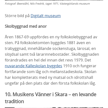
Fotograf:
Beerståhl, Nils Fredrik, taget 1971, Västergötlands museum
Större bild på
Digitalt museum
Skolbyggnad med anor
Åren 1867-69 uppfördes en ny folkskolebyggnad av
sten. På
folkskoletomten byggdes 1881 även en
träbyggnad,
innehållande sockenstuga, lärosal, en
slöjdsal samt två
lärarinnebostäder. Skolbyggnaden
förändrades en hel del
innan det revs 1979. Det
nuvarande Källeskolan byggdes
1910 och fungerar
fortfarande som låg och
mellanstadieskola. Skolan
har kompletterats med ny matsal
och idrottshall
ungefär på den plats där den första folkskolan
låg.
10. Musikens Vänner i Skara – en levande
tradition