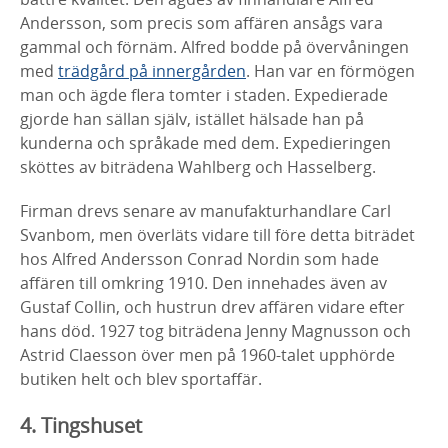
Andersson, som precis som affären ansågs vara
gammal och förnäm. Alfred bodde på övervåningen
med
trädgård på innergården
. Han var en förmögen
man och ägde flera tomter i staden. Expedierade
gjorde han sällan själv, istället hälsade han på
kunderna och språkade med dem. Expedieringen
sköttes
av biträdena Wahlberg och Hasselberg.
Firman drevs senare av manufakturhandlare Carl
Svanbom
, men överläts vidare till före detta biträdet
hos Alfred Andersson Conrad Nordin som hade
affären till omkring 1910. Den innehades även av
Gustaf
Collin, och hustrun drev affären vidare efter
hans död. 1927 tog biträdena Jenny Magnusson och
Astrid
Claesson över men på 1960-talet upphörde
butiken helt och blev sportaffär.
4. Tingshuset