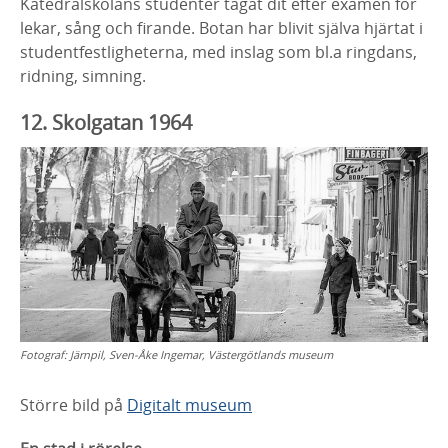
Katedralskolans
studenter tågat dit efter examen för
lekar, sång och
firande.
Botan
har blivit själva hjärtat i
studentfestligheterna, med inslag som
bl.a
ringdans,
ridning, simning.
​12.
S
kolgatan 1964
Fotograf:
Järnpil, Sven-Åke Ingemar, Västergötlands museum
Större bild på
Digitalt museum