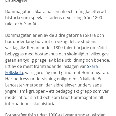
En
skolgata
Bommagatan i Skara har en rik och mångfacetterad
historia som speglar
stadens utveckling från 1800-
talet och framåt.
Bommagatan är en av de äldre gatorna i Skara och
har under lång tid varit en
viktig del av stadens
vardagsliv. Redan under 1800-talet började området
bebyggas med bostadshus och skolmiljöer, vilket gav
gatan en tydlig prägel av
både utbildning och boende.
Ett av de mest framträdande inslagen var
Skara
Folkskola
, vars gård låg med grind mot Bommagatan.
Här bedrevs
undervisning enligt den så kallade Bell–
Lancaster-metoden, där äldre elever
undervisade
yngre i små grupper – ett pedagogiskt grepp som var
modernt för
sin tid och som knöt Bommagatan till
internationell skolhistoria.
Fotografier från tidigt 1900-tal visar grindar, gårdar