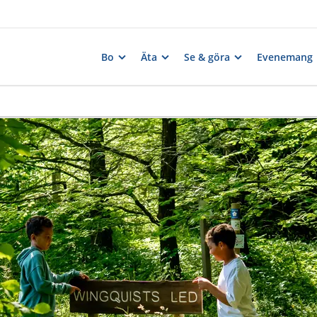
Bo
Äta
Se & göra
Evenemang