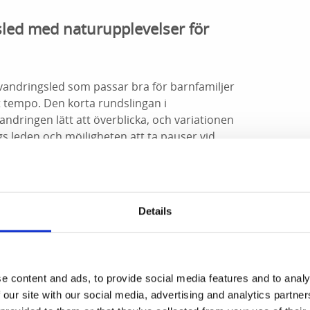
sled med naturupplevelser för
 vandringsled som passar bra för barnfamiljer
t tempo. Den korta rundslingan i
dringen lätt att överblicka, och variationen
gs leden och möjligheten att ta pauser vid
s både barn och vuxna. Avstickaren till Bockön
lir ofta en uppskattad höjdpunkt för familjer
k, fika eller korvgrillning. Närheten till
till ett enkelt och naturnära utflyktsmål för
Details
röra sig i skog och mark.
n och grillplatsen på Bockön
e content and ads, to provide social media features and to analy
 att ta avstickaren ut till Bockön - en liten
 our site with our social media, advertising and analytics partn
ogssjön Acksjön. Här växer många stora gamla