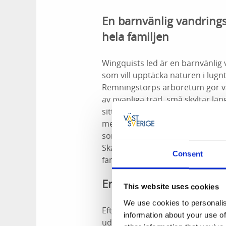
En barnvänlig vandring
hela familjen
Wingquists led är en barnvänlig
som vill upptäcka naturen i lugn
Remningstorps arboretum gör van
av ovanliga träd, små skyltar län
sittplatser väcker nyfikenhet ho
med grillplats vid sjön Acksjön b
som vill kombinera vandring med le
Skara och Valleområdet gör leden 
Consent
familjer med barn som gillar att 
En paus vid sjön Acksjö
This website uses cookies
We use cookies to personalis
Efter din vandring kan du passa på
information about your use of
udde som går ut i den stilla sk