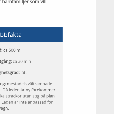
r barnfamiljer som vill
bbfakta
d:
ca 500 m
tgång:
ca 30 min
ghetsgrad:
lätt
ng:
mestadels vältrampade
r. Då leden är ny förekommer
ka sträckor utan stig på plan
 Leden är inte anpassad för
vagn.