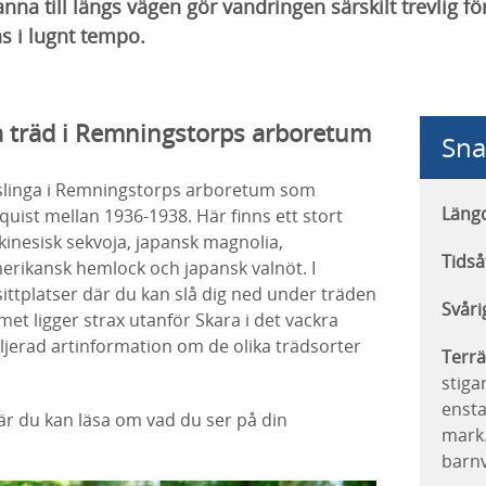
nna till längs vägen gör vandringen särskilt trevlig fö
s i lugnt tempo.
a träd i Remningstorps arboretum
Sna
slinga i Remningstorps arboretum som
Läng
uist mellan 1936-1938. Här finns ett stort
 kinesisk sekvoja, japansk magnolia,
Tidså
merikansk hemlock och japansk valnöt. I
sittplatser där du kan slå dig ned under träden
Svåri
met ligger strax utanför Skara i det vackra
ljerad artinformation om de olika trädsorter
Terrä
stiga
ensta
är du kan läsa om vad du ser på din
mark.
barn