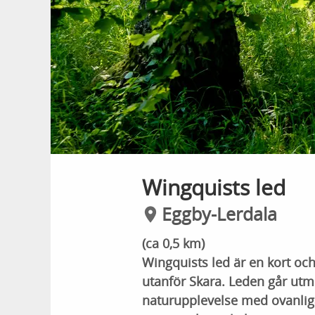
Wingquists led
Eggby-Lerdala
(ca 0,5 km)
Wingquists led är en kort oc
utanför Skara. Leden går utm
naturupplevelse med ovanliga