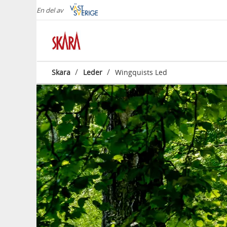
En del av
/
/
Skara
Leder
Wingquists Led