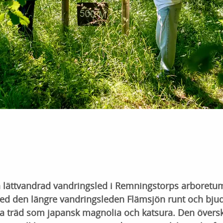
h lättvandrad vandringsled i Remningstorps arboretum
ed den längre vandringsleden Flämsjön runt och bjude
 träd som japansk magnolia och katsura. Den överskå