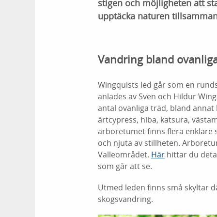
stigen och möjligheten att sta
upptäcka naturen tillsamman
Vandring bland ovanlig
Wingquists led går som en rund
anlades av Sven och Hildur Wingq
antal ovanliga träd, bland annat
ärtcypress, hiba, katsura, västa
arboretumet finns flera enklare 
och njuta av stillheten. Arboretu
Valleområdet.
Här
hittar du deta
som går att se.
Utmed leden finns små skyltar d
skogsvandring.