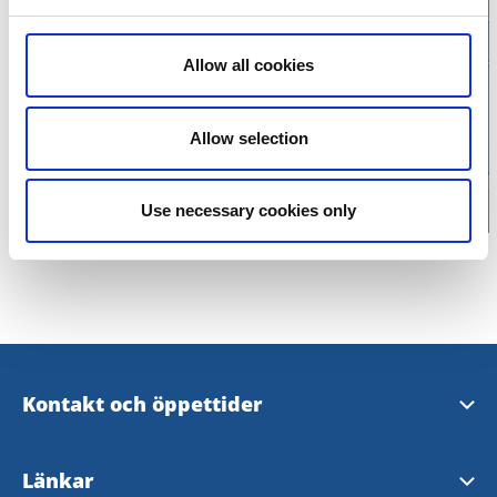
Klicka för att visa
Allow all cookies
karta
Allow selection
Use necessary cookies only
Kontakt och öppettider
Skara Kontaktcenter
Länkar