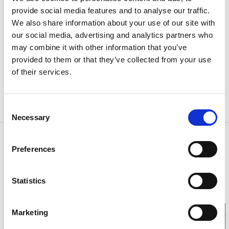
provide social media features and to analyse our traffic.
Du hittar det vackra, vita trähuset som inrymmer
We also share information about your use of our site with
caféet mitt emot klosterkyrkan och bara en kort
our social media, advertising and analytics partners who
promenad nedför kullen från
Kata Gård
.
may combine it with other information that you’ve
För öppettider, se deras
provided to them or that they’ve collected from your use
facebooksida
.
of their services.
Consent
Necessary
Selection
Kontaktinformation
Preferences
Varnhems Klosterkafé
Axevallavägen 10
53272 Varnhem
Statistics
Telefon:
0511 604 44
Marketing