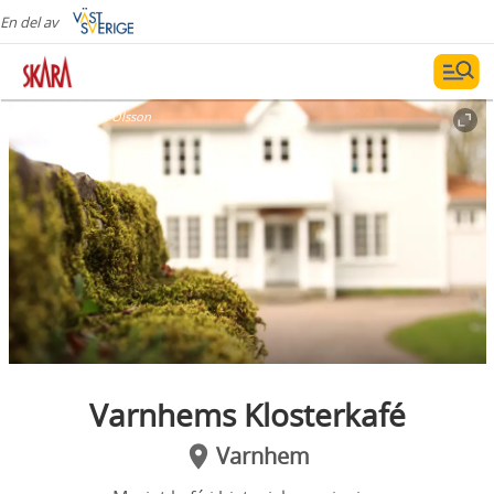
En del av
Fotograf:
Simon Olsson
Varnhems Klosterkafé
Varnhem