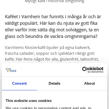
Mysigt kafé i historisk omgivning
Kaféet i Varnhem har funnits i många år och är
väldigt populärt. Här kan du njuta av gott fika
eller varför inte sätta dig mot solväggen, ta en
glass och beundra de vackra omgivningarna?
Varnhems Klosterkafé bjuder på egna bakverk,
fräscha sallader, soppor och självklart riktigt gott
kaffe. Här finns något för alla, glutenfritt, laktosfritt,
veganskt, hälsosamt, och såklart riktigt, riktigt goda
bakverk på klassiskt manér.
När solen lyser kan du avnjuta ditt nybryggda kaffe i
Consent
Details
About
den vackra trädgården omgiven av doftande syrener
under våren. På sommaren ger de omgivande
syrenhäckarna och de låga träden i trädgården
This website uses cookies
välkomnande svalka på varma dagar.
We use cookies to personalise content and ads, to