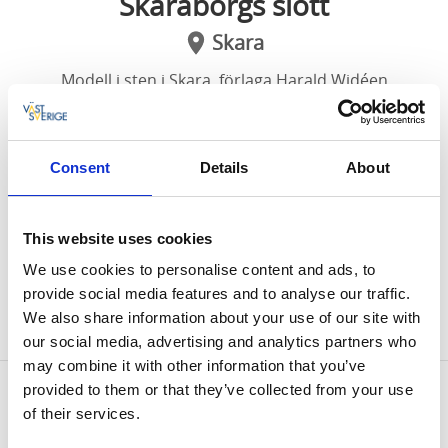
Skaraborgs slott
Skara
Modell i sten i Skara, förlaga Harald Widéen
Miniatyrmodell som visar hur Skaraborgs slott såg ut
när det på denna plats uppfördes 1585. Modellen är
Consent
Details
About
tillverkad av Thorsbergs stenhuggeri, Hällekis
(sannolikt efter en förlaga av Harald Widéen).
This website uses cookies
We use cookies to personalise content and ads, to
provide social media features and to analyse our traffic.
Skaraborgs slott
We also share information about your use of our site with
Skaraborgsgatan/Nils Billstensgatan, Skara
our social media, advertising and analytics partners who
may combine it with other information that you’ve
provided to them or that they’ve collected from your use
Kontaktinformation
of their services.
Skara Turistbyrå
Biblioteksgatan 3