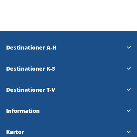
Destinationer A-H
Essunga
Destinationer K-S
Falköping
Karlsborg
Destinationer T-V
Grästorp
Läckö-Kinnekulle
Tibro
Information
Gullspång
Mariestad
Tidaholm
Tillgänglighetsredogörelse
Hjo
Kartor
Skara