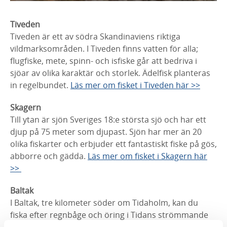
Tiveden
Tiveden är ett av södra Skandinaviens riktiga
vildmarksområden. I Tiveden finns vatten för alla;
flugfiske, mete, spinn- och isfiske går att bedriva i
sjöar av olika karaktär och storlek. Ädelfisk planteras
in regelbundet.
Läs mer om fisket i Tiveden här >>
Skagern
Till ytan är sjön Sveriges 18:e största sjö och har ett
djup på 75 meter som djupast. Sjön har mer än 20
olika fiskarter och erbjuder ett fantastiskt fiske på gös,
abborre och gädda.
Läs mer om fisket i Skagern här
>>
Baltak
I Baltak, tre kilometer söder om Tidaholm, kan du
fiska efter regnbåge och öring i Tidans strömmande
vatten. Hela sträckan är knappt tre kilometer med