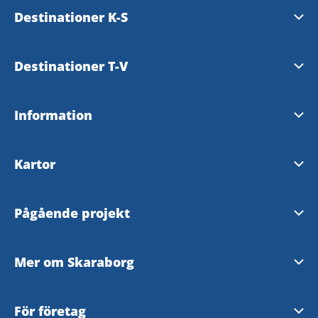
Essunga
Destinationer K-S
Falköping
Karlsborg
Destinationer T-V
Grästorp
Läckö-Kinnekulle
Tibro
Information
Gullspång
Mariestad
Tidaholm
Tillgänglighetsredogörelse
Hjo
Kartor
Skara
Töreboda
Skaraborgskartan
Skövde
Pågående projekt
Vara
Outdoorkarta Skaraborg
Skaraborgs platsberättelse
Mer om Skaraborg
SNV-supporten
Livet i Skaraborg
För företag