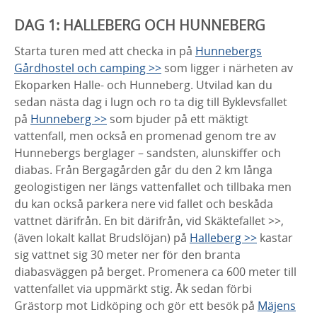
DAG 1: HALLEBERG OCH HUNNEBERG
Starta turen med att checka in på
Hunnebergs
Gårdhostel och camping >>
som ligger i närheten av
Ekoparken Halle- och Hunneberg. Utvilad kan du
sedan nästa dag i lugn och ro ta dig till Byklevsfallet
på
Hunneberg >>
som bjuder på ett mäktigt
vattenfall, men också en promenad genom tre av
Hunnebergs berglager – sandsten, alunskiffer och
diabas. Från Bergagården går du den 2 km långa
geologistigen ner längs vattenfallet och tillbaka men
du kan också parkera nere vid fallet och beskåda
vattnet därifrån. En bit därifrån, vid Skäktefallet >>,
(även lokalt kallat Brudslöjan) på
Halleberg >>
kastar
sig vattnet sig 30 meter ner för den branta
diabasväggen på berget. Promenera ca 600 meter till
vattenfallet via uppmärkt stig. Åk sedan förbi
Grästorp mot Lidköping och gör ett besök på
Mäjens