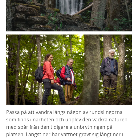
Passa på att vandra längs någon av rundslingorna
som finns i närheten och upplev den vackra naturen
med spår från den tidigare alunbrytningen på
platsen. Längst ner har vattnet grävt sig långt ner i