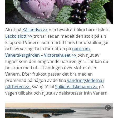
Åk ut på
Kållandsö >>
och besök ett äkta barockslott.
Läckö slott >>
tronar sedan medeltiden stolt på sin
klippa vid Vänern. Sommartid finns här utställningar
och servering. Ta in för natten på
naturum
Vänerskärgården – Victoriahuset >>
och njut av
lugnet som den omgivande naturen ger. Här kan du
bo i rum med utsikt antingen över slottet eller
Vänern. Efter frukost passar det bra med en
promenad på någon av de fina
vandringslederna i
närheten >>.
Sväng förbi
Spikens fiskehamn >>
på
vägen tillbaka och njuta av delikatesser från Vänern.