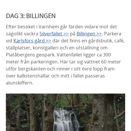
DAG 3: BILLINGEN
Efter besöket i Varnhem går färden vidare mot det
sagolikt vackra
Silverfallet >>
på
Billingen >>
. Parkera
vid
Karlsfors gård >>
där det finns en gårdsbutik, café,
ställplatser, konstgalleri och en utställning om
Platåbergens geopark. Vattenfallet ligger ca 300
meter från parkeringen. Här tar sig vattnet 60 meter
utför bergskanten och rinner i sitt övre lopp fram
över kalkstenshällar och mitt i fallet passeras
alunskiffern.