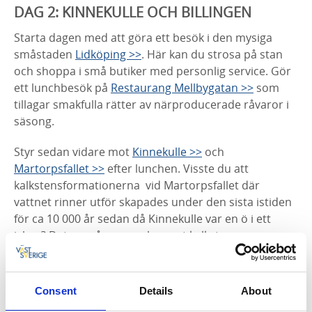
DAG 2: KINNEKULLE OCH BILLINGEN
Starta dagen med att göra ett besök i den mysiga
småstaden
Lidköping >>
. Här kan du strosa på stan
och shoppa i små butiker med personlig service. Gör
ett lunchbesök på
Restaurang Mellbygatan >>
som
tillagar smakfulla rätter av närproducerade råvaror i
säsong.
Styr sedan vidare mot
Kinnekulle >>
och
Martorpsfallet >>
efter lunchen. Visste du att
kalkstensformationerna vid Martorpsfallet där
vattnet rinner utför skapades under den sista istiden
för ca 10 000 år sedan då Kinnekulle var en ö i ett
ishav? Det var vågornas slag mot kalkstenen som
mejslade fram formerna. Parkera vid vägen och
promenera sista biten till Martorpsfallet. Fram och
tillbaka är det ca 3 kilometer.
Consent
Details
About