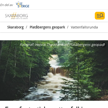
En del av
/
/
Skaraborg
Platåbergens geopark
Vattenfallsrunda
Fotograf:
Henrik Theodorsson, Platåbergens geopark