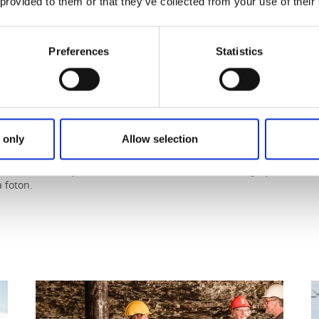
 provided to them or that they’ve collected from your use of their
Preferences
Statistics
nda
 only
Allow selection
e vattenfall i Platåbergens
Följ med på en tur i det spä
les speciell miljö – och inte
och Hornborgasjön som ska
 foton.