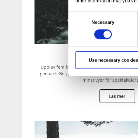
other information that you’ve
Consent
Necessary
Selection
Vattenfallsru
Use necessary cookies
Upplev fem fantastiska platser med fascinerand
geopark. Bergens forsar och fall skapar en allde
minst vyer för spektakulära
Läs mer