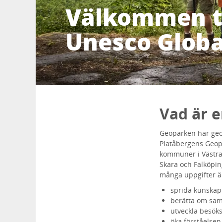
Välkommen ti
Unesco Glob
Vad är 
Geoparken har geol
Platåbergens Geopa
kommuner i Västra 
Skara och Falköpin
många uppgifter är
sprida kunskap
berätta om sam
utveckla besöks
öka förståelsen