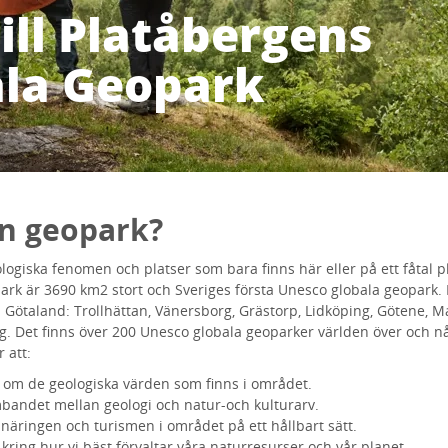
ll Platåbergens
ala Geopark
en geopark?
ogiska fenomen och platser som bara finns här eller på ett fåtal pl
rk är 3690 km2 stort och Sveriges första Unesco globala geopark. 
Götaland: Trollhättan, Vänersborg, Grästorp, Lidköping, Götene, Ma
g. Det finns över 200 Unesco globala geoparker världen över och n
 att:
 om de geologiska värden som finns i området.
bandet mellan geologi och natur-och kulturarv.
näringen och turismen i området på ett hållbart sätt.
 kring hur vi bäst förvaltar våra naturresurser och vår planet.