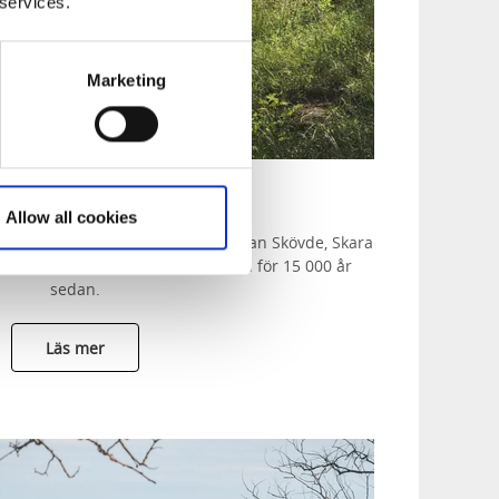
 services.
Marketing
Istidsrunda
Allow all cookies
nnande och vackra landskapet mellan Skövde, Skara
pades under den senaste istiden för 15 000 år
sedan.
Läs mer