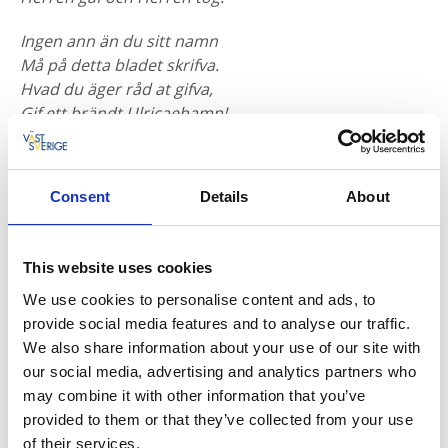
Ingen ann än du sitt namn
Må på detta bladet skrifva.
Hvad du äger råd at gifva,
Gif ett brändt Ulricaehamn!
Elden lagt dess murar kull,
Hungern härjar och föröder.
Dina Systrar, dina Bröder
Consent
Details
About
Bedja dig för Christi skull!
En familj vid namn Price arrangerade även
This website uses cookies
en välgörenhetsföreställning den 12 mars 1788 i
Stockholm. I Dagligt allehanda kunde man läsa den 11
We use cookies to personalise content and ads, to
mars 1788;
provide social media features and to analyse our traffic.
We also share information about your use of our site with
Herr och Madame Price får äran härigenom gifwa den
our social media, advertising and analytics partners who
Respective All-mänheten tilkänna, at de i morgon
may combine it with other information that you’ve
Onsdag kl. half til 4 eftermiddagen, til Benefice för de
provided to them or that they’ve collected from your use
af Eldswåda olyckelige Ulricähamns Inwånare ärna
of their services.