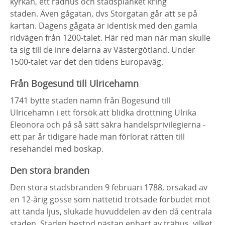
kyrkan, ett rådhus och stadsplanket kring
staden. Även gågatan, dvs Storgatan går att se på
kartan. Dagens gågata är identisk med den gamla
ridvägen från 1200-talet. Här red man när man skulle
ta sig till de inre delarna av Västergötland. Under
1500-talet var det den tidens Europaväg.
Från Bogesund till Ulricehamn
1741 bytte staden namn från Bogesund till
Ulricehamn i ett försök att blidka drottning Ulrika
Eleonora och på så sätt säkra handelsprivilegierna -
ett par år tidigare hade man förlorat rätten till
resehandel med boskap.
Den stora branden
Den stora stadsbranden 9 februari 1788, orsakad av
en 12-årig gosse som nattetid trotsade förbudet mot
att tända ljus, slukade huvuddelen av den då centrala
staden. Staden bestod nästan enbart av trähus, vilket