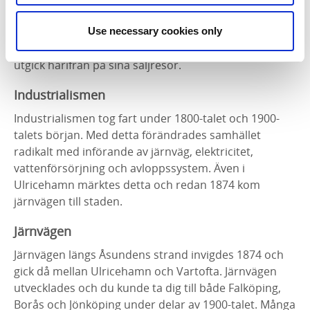
Knallarna, de västsvenska gårdfarihandlarna, var av
stor betydelse i Ulricehamnstrakten under slutet av
Use necessary cookies only
1700-talet och första hälften av 1800-talet. Många
utgick härifrån på sina säljresor.
Industrialismen
Industrialismen tog fart under 1800-talet och 1900-
talets början. Med detta förändrades samhället
radikalt med införande av järnväg, elektricitet,
vattenförsörjning och avloppssystem. Även i
Ulricehamn märktes detta och redan 1874 kom
järnvägen till staden.
Järnvägen
Järnvägen längs Åsundens strand invigdes 1874 och
gick då mellan Ulricehamn och Vartofta. Järnvägen
utvecklades och du kunde ta dig till både Falköping,
Borås och Jönköping under delar av 1900-talet. Många