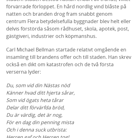
förvärrade förloppet. En hård nordlig vind blåste på
natten och branden drog fram snabbt genom
centrum Flera betydelsefulla byggnader blev helt eller
delvis förstörda såsom rådhuset, skola, apotek, post,
gästgiveri, industrier och köpmanshus.
Carl Michael Bellman startade relativt omgående en
insamling till brandens offer och till staden. Han skrev
också en dikt om katastrofen och de två första
verserna lyder:
Du, som vid din Nästas nöd
Känner hvad ditt hjerta sårar,
Som vid ögats heta tårar
Delar ditt förvärfda bröd,
Du är värdig, det är nog,
För en dag din penning mista
Och i denna suck utbrista:
Herren gaf och Herren tog!