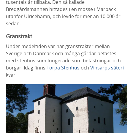
tusentals år tillbaka. Den så kallade
Bredgårdsmannen hittades i en mosse i Marbäck
utanför Ulricehamn, och levde för mer än 10 000 år
sedan.
Gränstrakt
Under medeltiden var här gränstrakter mellan
Sverige och Danmark och många gårdar befästes
med stenhus som fungerade som befästningar och
borgar. Idag finns
Torpa Stenhus
och
Vinsarps säteri
kvar.