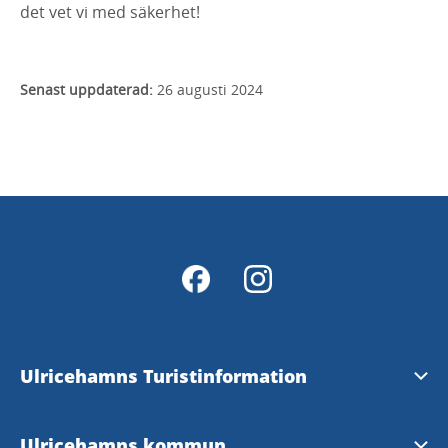
det vet vi med säkerhet!
Senast uppdaterad:
26 augusti 2024
Ulricehamns Turistinformation
Öppettider och kontakt
Ulricehamns kommun