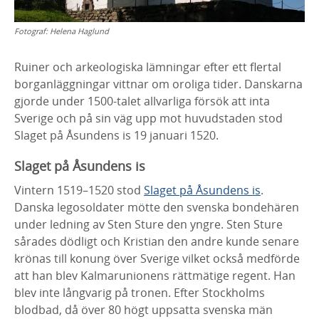
Fotograf:
Helena Haglund
Ruiner och arkeologiska lämningar efter ett flertal
borganläggningar vittnar om oroliga tider. Danskarna
gjorde under 1500-talet allvarliga försök att inta
Sverige och på sin väg upp mot huvudstaden stod
Slaget på Åsundens is 19 januari 1520.
Slaget på Åsundens is
Vintern 1519–1520 stod
Slaget på Åsundens is
.
Danska legosoldater mötte den svenska bondehären
under ledning av Sten Sture den yngre. Sten Sture
sårades dödligt och Kristian den andre kunde senare
krönas till konung över Sverige vilket också medförde
att han blev Kalmarunionens rättmätige regent. Han
blev inte långvarig på tronen. Efter Stockholms
blodbad, då över 80 högt uppsatta svenska män