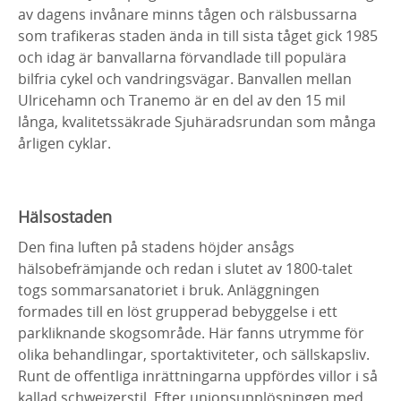
av dagens invånare minns tågen och rälsbussarna
som trafikeras staden ända in till sista tåget gick 1985
och idag är banvallarna förvandlade till populära
bilfria cykel och vandringsvägar. Banvallen mellan
Ulricehamn och Tranemo är en del av den 15 mil
långa, kvalitetssäkrade Sjuhäradsrundan som många
årligen cyklar.
Hälsostaden
Den fina luften på stadens höjder ansågs
hälsobefrämjande och redan i slutet av 1800-talet
togs sommarsanatoriet i bruk. Anläggningen
formades till en löst grupperad bebyggelse i ett
parkliknande skogsområde. Här fanns utrymme för
olika behandlingar, sportaktiviteter, och sällskapsliv.
Runt de offentliga inrättningarna uppfördes villor i så
kallad schweizerstil. Efter unionsupplösningen med