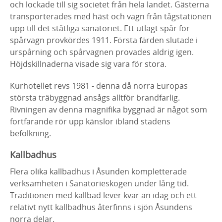
och lockade till sig societet från hela landet. Gästerna
transporterades med häst och vagn från tågstationen
upp till det ståtliga sanatoriet. Ett utlagt spår för
spårvagn provkördes 1911. Första färden slutade i
urspårning och spårvagnen provades aldrig igen.
Höjdskillnaderna visade sig vara för stora.
Kurhotellet revs 1981 - denna då norra Europas
största träbyggnad ansågs alltför brandfarlig.
Rivningen av denna magnifika byggnad är något som
fortfarande rör upp känslor ibland stadens
befolkning.
Kallbadhus
Flera olika kallbadhus i Åsunden kompletterade
verksamheten i Sanatorieskogen under lång tid.
Traditionen med kallbad lever kvar än idag och ett
relativt nytt kallbadhus återfinns i sjön Åsundens
norra delar.