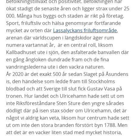
befolkningstillväxt och positivitet. Befolkningen har
ökat stadigt de senaste åren och ligger strax under 25
000. Många hus byggs och staden är rikt på företag.
Sport, friluftsliv och hälsa genomsyrar fortfarande
mycket av orten där
Lassalyckans friluftsområde
,
arenan där världscupen i längdskidor äger rum
numera vartannat år, är en central roll, liksom
Kallbadhuset ute i sjön, den asfalterade banvallen där
en gång ångloken dundrade fram och de fina
vandringslederna ute i den vackra naturen.
År 2020 är det exakt 500 år sedan Slaget på Åsundens
is, den händelse som ledde fram till Stockholms
blodbad och att Sverige till slut fick Gustav Vasa på
tronen. Hur landet och Ulricehamn hade sett ut om
inte Riksföreståndare Sten Sture den yngre sårades
dödligt där på isen stax söder om Ulricehamn, det är
något vi aldrig kan veta, liksom hur centrum hade sett
ut om inte den stora branden förstört byn 1788. Men
att det är en vacker liten stad med mycket historia,