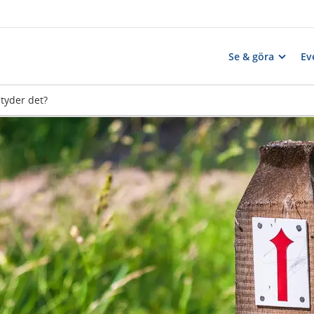
Se & göra
Ev
etyder det?