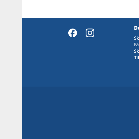
D
Sk
Fa
Sk
Ti