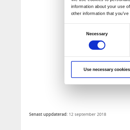
information about your use of
Pilgrimens sj
other information that you’ve
1. Frihet
Consent
2. Enkelhet
Necessary
Selection
3. Tystnad
4. Bekymmerslöshe
5. Långsamhet
6. Andlighet
7. Delande
Use necessary cookies
Senast uppdaterad:
12 september 2018