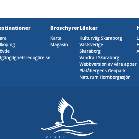
estinationer
Broschyrer
Länkar
ara
Karta
Kulturväg Skaraborg
L
lköping
Magasin
Västsverige
H
övde
Skaraborg
A
llgänglighetsredogörelse
Vandra i Skaraborg
Webbversion av våra appar
Platåbergens Geopark
Naturum Hornborgasjön