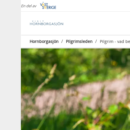
En del av
/
/
Hornborgasjön
Pilgrimsleden
Pilgrim - vad b