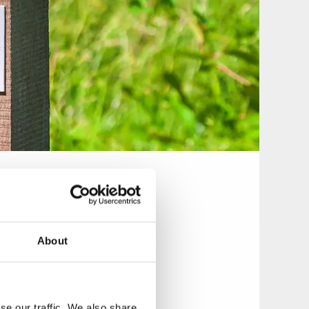
 En pilgrim har
About
ga pilgrimer till
 slutmålet Nidaros
se our traffic. We also share