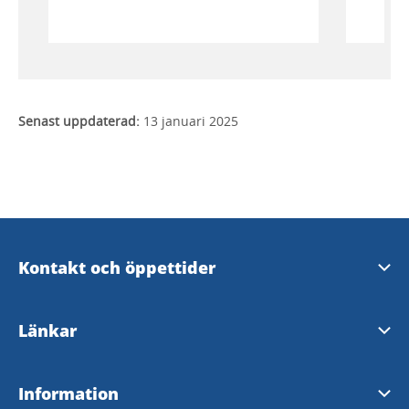
Senast uppdaterad:
13 januari 2025
Kontakt och öppettider
Skara Kontaktcenter
Länkar
Öppettider i Varnhem
Skara kommun
Information