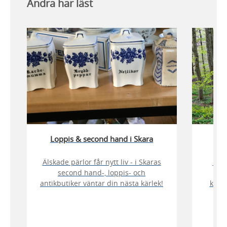
Andra har läst
Loppis & second hand i Skara
Älskade pärlor får nytt liv - i Skaras
Läs,
second hand-, loppis- och
Fr
antikbutiker väntar din nästa kärlek!
komm