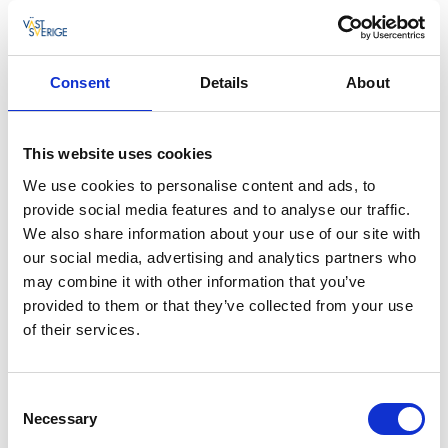
Consent
Details
About
Fotograf:
Johan Törnroth
This website uses cookies
We use cookies to personalise content and ads, to
provide social media features and to analyse our traffic.
Tips 6 - Hitta ett hållbart besöksmål!
På
We also share information about your use of our site with
hallbarhetsklivet.se hittar du verksamheter i hela
our social media, advertising and analytics partners who
Västsverige som anslutit sig till Hållbarhetsklivet – ett
may combine it with other information that you’ve
initiativ för att ställa om besöksnäringen till en hållbar
provided to them or that they’ve collected from your use
sådan.
of their services.
Kika in på hållbarhetsklivet.se >>
Tips 7 - Följ den unika allemansrätten!
Tänk att vi får
Consent
röra oss fritt i naturen i Sverige. En bra tumregel är
Necessary
Selection
att inte störa och inte förstöra när vi ägnar oss åt