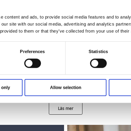
e content and ads, to provide social media features and to analy
 our site with our social media, advertising and analytics partn
 provided to them or that they’ve collected from your use of their
Preferences
Statistics
Styrelsemedlemmar MEGA+
ur
Skaras näringslivsförening drivs som en ekonomisk
förening med medlemmar från Skaras närings- och
 only
Allow selection
föreningsliv.
Läs mer