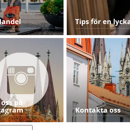
Handel
Tips för en lyc
j oss på
tagram
Kontakta oss