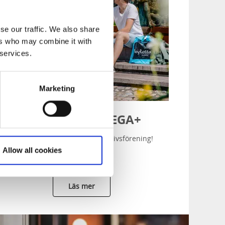
se our traffic. We also share
ers who may combine it with
 services.
Marketing
Bli medlem i MEGA+
Välkommen till Skaras näringslivsförening!
Allow all cookies
Läs mer