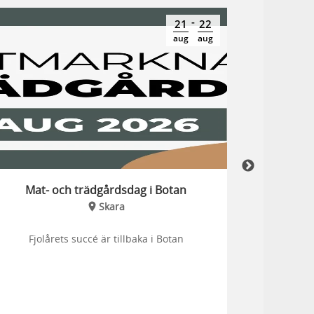
-
21
22
aug
aug
Mat- och trädgårdsdag i Botan
Skara
Fjolårets succé är tillbaka i Botan