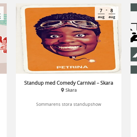
-
7
8
g
aug
aug
Standup med Comedy Carnival – Skara
Skara
Sommarens stora standupshow