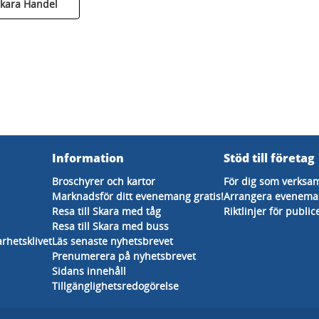
 Skara Handel
Information
Stöd till företag
Broschyrer och kartor
För dig som verksa
Marknadsför ditt evenemang gratis!
Arrangera eveneman
Resa till Skara med tåg
Riktlinjer för public
Resa till Skara med buss
arhetsklivet
Läs senaste nyhetsbrevet
Prenumerera på nyhetsbrevet
Sidans innehåll
Tillgänglighetsredogörelse