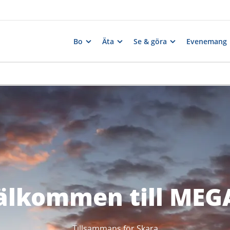
Bo
Äta
Se & göra
Evenemang
älkommen till MEG
Tillsammans för Skara