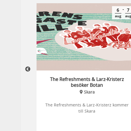
-
-
18
19
6
7
sep
sep
aug
au
The Refreshments & Larz-Kristerz
besöker Botan
Skara
The Refreshments & Larz-Kristerz kommer
till Skara