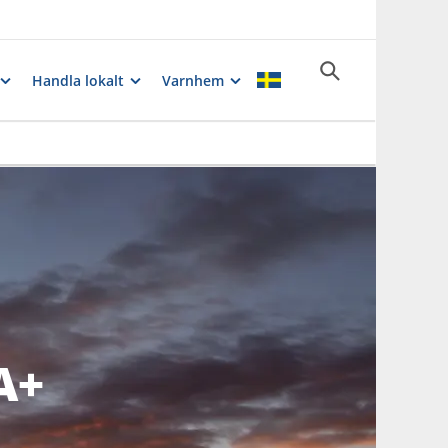
Handla lokalt
Varnhem
A+