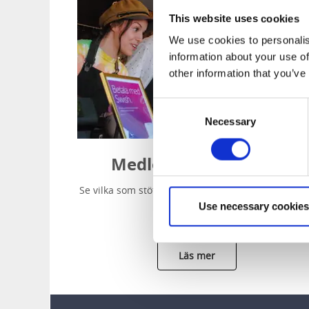
This website uses cookies
We use cookies to personalis
information about your use of
other information that you’ve
Consent
Necessary
Selection
Medlemmar i MEGA+
Se vilka som stöttar vår verksamhet och läs om h
man blir medlem!
Use necessary cookies
Läs mer