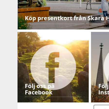
Köp presentkort från Skara 
Följ oss på
Föl
Facebook
Ins