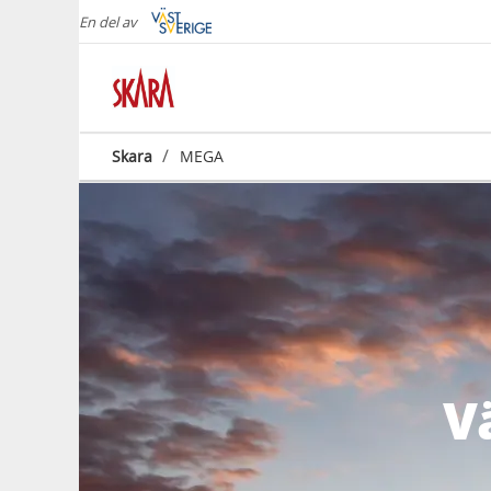
En del av
/
Skara
MEGA
V