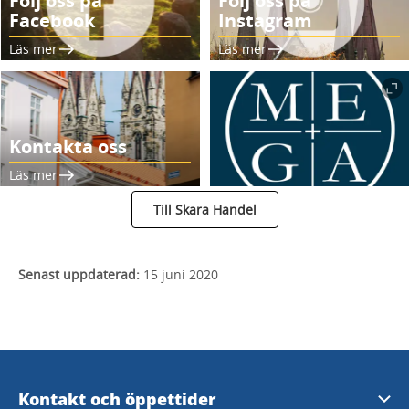
Följ oss på
Följ oss på
Facebook
Instagram
Läs mer
Läs mer
Kontakta oss
Läs mer
Till Skara Handel
Senast uppdaterad:
15 juni 2020
Kontakt och öppettider