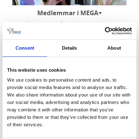
Medlemmar i MEGA+
Se vilka som stöttar vår verksamhet och läs om hur
man blir medlem!
Läs mer
Consent
Details
About
This website uses cookies
We use cookies to personalise content and ads, to
provide social media features and to analyse our traffic.
We also share information about your use of our site with
our social media, advertising and analytics partners who
may combine it with other information that you’ve
provided to them or that they’ve collected from your use
of their services.