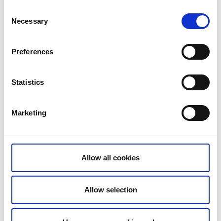
Consent
Necessary
Selection
Preferences
Statistics
Styrelsemedlemmar MEGA+
Skaras näringslivsförening drivs som en ekonomisk
Marketing
förening med medlemmar från Skaras närings- och
föreningsliv.
Läs mer
Allow all cookies
Allow selection