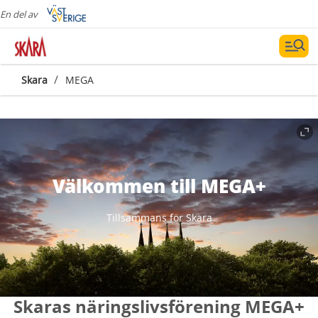
En del av
/
Skara
MEGA
Välkommen till MEGA+
Tillsammans för Skara
Skaras näringslivsförening MEGA+