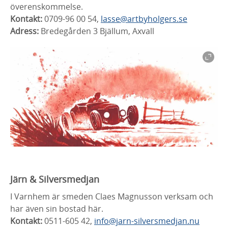
överenskommelse.
Kontakt:
0709-96 00 54,
lasse@artbyholgers.se
Adress:
Bredegården 3 Bjällum, Axvall
Järn & Silversmedjan
I Varnhem är smeden Claes Magnusson verksam och
har även sin bostad här.
Kontakt:
0511-605 42,
info@jarn-silversmedjan.nu