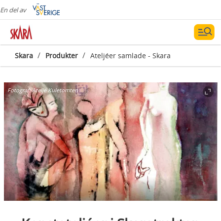
En del av
/
/
Skara
Produkter
Ateljéer samlade - Skara
Fotograf:
Ateljé Kuletomten