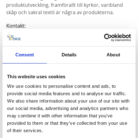
produktutveckling, framförallt till kyrkor, varibland
skåp och sakral textil är några av produkterna.
Kontakt:
Håkan Bergsten: telefon: 0511-60798, hb@aspelid.se
Anja Larsson: telefon: 0730-22 79 60, anja@aspelid.se
Webb:
www.aspelid.se
Consent
Details
About
Adress:
Axvallavägen, 532 73 Varnhem
This website uses cookies
We use cookies to personalise content and ads, to
provide social media features and to analyse our traffic.
We also share information about your use of our site with
our social media, advertising and analytics partners who
may combine it with other information that you’ve
provided to them or that they’ve collected from your use
Aspelid
of their services.