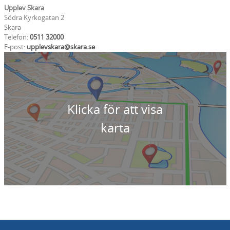
Upplev Skara
Södra Kyrkogatan 2
Skara
Telefon:
0511 32000
E-post:
upplevskara@skara.se
Klicka för att visa
karta