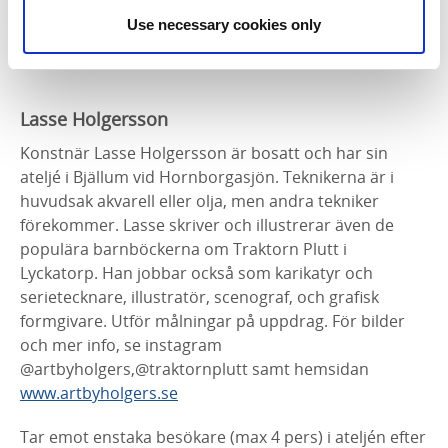
bo.sodervall@gmail.com
Use necessary cookies only
Adress:
Klostergatan 1A, Skara
Lasse Holgersson
Konstnär Lasse Holgersson är bosatt och har sin
ateljé i Bjällum vid Hornborgasjön. Teknikerna är i
huvudsak akvarell eller olja, men andra tekniker
förekommer. Lasse skriver och illustrerar även de
populära barnböckerna om Traktorn Plutt i
Lyckatorp. Han jobbar också som karikatyr och
serietecknare, illustratör, scenograf, och grafisk
formgivare. Utför målningar på uppdrag. För bilder
och mer info, se instagram
@artbyholgers,@traktornplutt samt hemsidan
www.artbyholgers.se
Tar emot enstaka besökare (max 4 pers) i ateljén efter