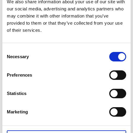
arkeologer.
We also share information about your use of our site with
our social media, advertising and analytics partners who
Övningsplats för regementet
may combine it with other information that you’ve
provided to them or that they’ve collected from your use
Under 1700-talet och fram till början av år 1900
of their services.
användes Axevalla hed som övningsplats och
förläggningsort för Skaraborgs- och Västgöta
regemente.
Consent
Necessary
Selection
Västgötalägret låg på den plats där Axevalla
Folkhögskola nu ligger, medan ”skaraborgarna” höll
till i området kring allén upp mot fd Pansarmuseet.
Preferences
Till fots eller häst
Statistics
På heden, som hålls öppen genom bete, växer ljung,
backtimjan och enar. Från de fria vidderna har man
Marketing
utsikt mot Billingen och Valle. Heden används bland
annat för vandring och ridning. I närheten ligger
lämningar av Axevalla Hus från 1200-talet, som var