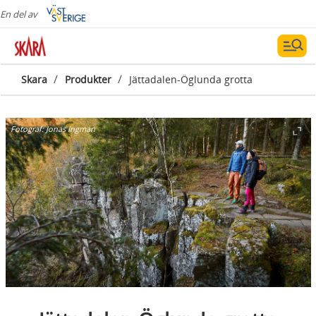
En del av
/
/
Skara
Produkter
Jättadalen-Öglunda grotta
Fotograf:
Jonas Ingman