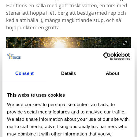
Här finns en källa med gott friskt vatten, en fors med
stenar att hoppa i, ett berg att bestiga (med rep och
kedja att hålla i), många magkittlande stup, och så
höjdpunkten: en grotta.
Consent
Details
About
This website uses cookies
Fotograf:
Jonas Ingman
We use cookies to personalise content and ads, to
provide social media features and to analyse our traffic.
Upplev reservatet till fots
We also share information about your use of our site with
our social media, advertising and analytics partners who
Jättadalen-Öglunda grotta passar perfekt för
may combine it with other information that you’ve
vandring. Här passerar inte bara den långa