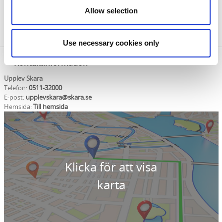
30–40 meter så kan man hitta en annan liten grotta.
Allow selection
Öglunda grotta är namnet på hela ravinen, där
diabaspelarna tornar upp sig på alla sidor.
Use necessary cookies only
Kontaktinformation
Upplev Skara
Telefon:
0511-32000
E-post:
upplevskara@skara.se
Hemsida:
Till hemsida
Klicka för att visa
karta