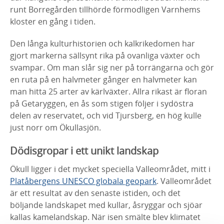
runt Borregården tillhörde förmodligen Varnhems
kloster en gång i tiden.
Den långa kulturhistorien och kalkrikedomen har
gjort markerna sällsynt rika på ovanliga växter och
svampar. Om man slår sig ner på torrängarna och gör
en ruta på en halvmeter gånger en halvmeter kan
man hitta 25 arter av kärlväxter. Allra rikast är floran
på Getaryggen, en ås som stigen följer i sydöstra
delen av reservatet, och vid Tjursberg, en hög kulle
just norr om Ökullasjön.
Dödisgropar i ett unikt landskap
Ökull ligger i det mycket speciella Valleområdet, mitt i
Platåbergens UNESCO globala geopark
. Valleområdet
är ett resultat av den senaste istiden, och det
böljande landskapet med kullar, åsryggar och sjöar
kallas kamelandskap. När isen smälte blev klimatet