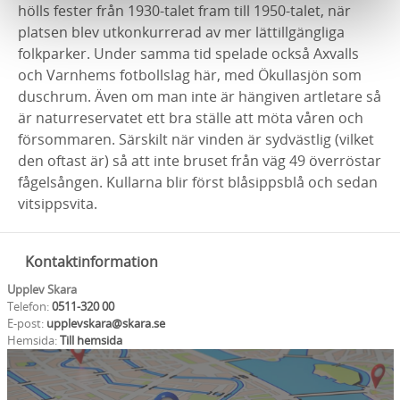
hölls fester från 1930-talet fram till 1950-talet, när
platsen blev utkonkurrerad av mer lättillgängliga
folkparker. Under samma tid spelade också Axvalls
och Varnhems fotbollslag här, med Ökullasjön som
duschrum. Även om man inte är hängiven artletare så
är naturreservatet ett bra ställe att möta våren och
försommaren. Särskilt när vinden är sydvästlig (vilket
den oftast är) så att inte bruset från väg 49 överröstar
fågelsången. Kullarna blir först blåsippsblå och sedan
vitsippsvita.
Kontaktinformation
Upplev Skara
Telefon:
0511-320 00
E-post:
upplevskara@skara.se
Hemsida:
Till hemsida