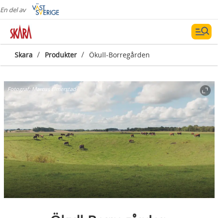
En del av
/
/
Skara
Produkter
Ökull-Borregården
Fotograf:
Marcus Elmerstad