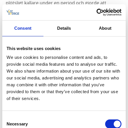
plötsligt kallare under en period och gjorde att
avsmältningen pausade, och iskanten låg över samma
område en längre tid - precis här vid Valle, mitt
emellan Skara och Skövde.
Consent
Details
About
Älvar av smältvatten transporterade stora mängder
grus och sediment. Då begravdes också isblog i
This website uses cookies
gruset. När dessa smälte bildades det gropar i
landskapet - så kallade dödisgropar. Vandrar du leden
We use cookies to personalise content and ads, to
i Ökull från Varnhem passerar du en den stora
provide social media features and to analyse our traffic.
dödisgropen som är nästintill perfekt rund. Går du
We also share information about your use of our site with
ner i botten på gropen ser du inget annat än himmel.
our social media, advertising and analytics partners who
En fika på kanten eller längst ner i gropen är en häftig
may combine it with other information that you’ve
upplevelse.
provided to them or that they’ve collected from your use
of their services.
Upplev naturreservatet till fots
Genom reservatet går bland annat en
led på 4 km
Consent
som tar dig förbi reservatets höjdpunkter och bjuder
Necessary
Selection