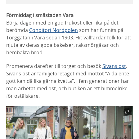
Förmiddag i småstaden Vara
Börja dagen med en god frukost eller fika på det
berömda
Conditori Nordpolen
som har funnits på
Torggatan i Vara sedan 1903. Hit vallfärdar folk för att
njuta av deras goda bakelser, räksmörgåsar och
hembakta bröd.
Promenera därefter till torget och besök
Sivans ost
.
Sivans ost är familjeföretaget med mottot ”Ä dä ente
gött kan dä lika gärna kvetta”. I fem generationer har
man arbetat med ost, och butiken är ett himmelrike
för ostälskare.