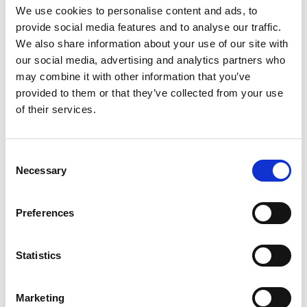
Efter lunch väntar Rörstrands center. Här finns en del
We use cookies to personalise content and ads, to
av vårt svenska kulturarv, där det vita guldet formats
provide social media features and to analyse our traffic.
och dekorerats i över hundra år. I de gamla
We also share information about your use of our site with
porslinsfabrikerna finns numera inte mindre än 150
our social media, advertising and analytics partners who
butiker och företag, så här kan ni botanisera hela
may combine it with other information that you’ve
eftermiddagen. Kärnan är
Rörstrand Museum
där du
provided to them or that they’ve collected from your use
hittar gedigna samlingar av porslin som spänner över
of their services.
nästan tre århundraden. Det äldsta porslinet som
finns här är ända från 1726!
Consent
Necessary
Selection
Preferences
Statistics
Marketing