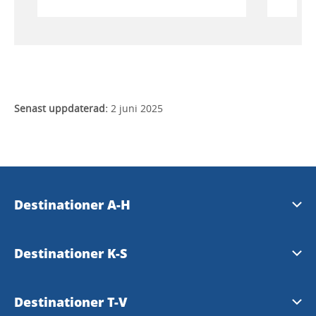
att minnas under lång tid!
Senast uppdaterad:
2 juni 2025
Destinationer A-H
Essunga
Destinationer K-S
Falköping
Karlsborg
Destinationer T-V