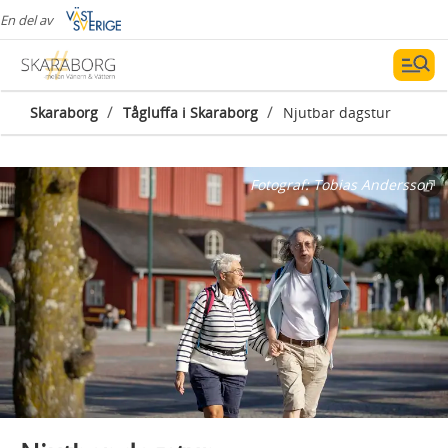
En del av
/
/
Skaraborg
Tågluffa i Skaraborg
Njutbar dagstur
Fotograf:
Tobias Andersson