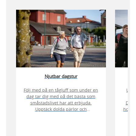
Njutbar dagstur
Följ med på en tågluff som under en
Utfo
n
dag tar dig med på det bästa som
Sve
småstadslivet har att erbjuda.
Dale
Upptäck dolda pärlor och
hopp 
prisvinnande ostar i Vara småstad,
på 
och njut av riktigt bra matupplevelser
minu
och ett besök på Rörstrand Center i
prom
historiska Lidköping – det blir en dag
dett