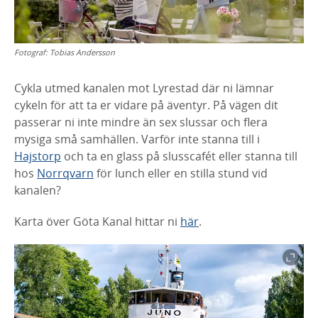
Fotograf:
Tobias Andersson
Cykla utmed kanalen mot Lyrestad där ni lämnar
cykeln för att ta er vidare på äventyr. På vägen dit
passerar ni inte mindre än sex slussar och flera
mysiga små samhällen. Varför inte stanna till i
Hajstorp
och ta en glass på slusscafét eller stanna till
hos
Norrqvarn
för lunch eller en stilla stund vid
kanalen?
Karta över Göta Kanal hittar ni
här
.