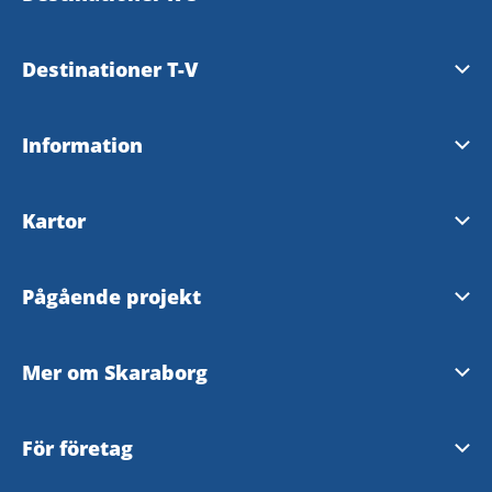
Falköping
Karlsborg
Destinationer T-V
Grästorp
Läckö-Kinnekulle
Tibro
Information
Gullspång
Mariestad
Tidaholm
Tillgänglighetsredogörelse
Hjo
Kartor
Skara
Töreboda
Skaraborgskartan
Skövde
Pågående projekt
Vara
Outdoorkarta Skaraborg
Skaraborgs platsberättelse
Mer om Skaraborg
SNV-supporten
Livet i Skaraborg
För företag