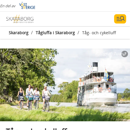
En del av
/
/
Skaraborg
Tågluffa i Skaraborg
Tåg- och cykelluff
Fotograf:
Tuana