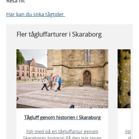
Resa hit
Här kan du söka tågtider
Fler tågluffarturer i Skaraborg
Tågluff genom historien i Skaraborg
Följ med på en tågluffartur genom
Följ m
v
Skaraborgs historia! På den här resan
dag 