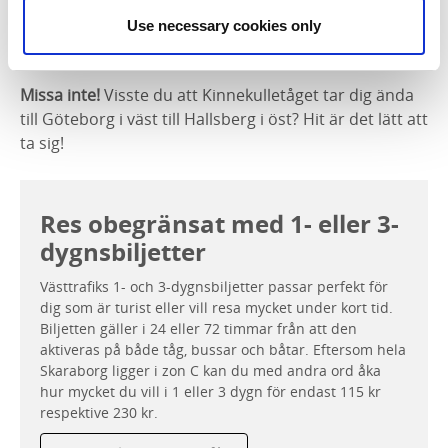
Vid den söta lilla tågstationen i Trolmen kan ni kliva på
Use necessary cookies only
tåget och åka direkt vidare på äventyr eller hem.
Missa inte!
Visste du att Kinnekulletåget tar dig ända
till Göteborg i väst till Hallsberg i öst? Hit är det lätt att
ta sig!
Res obegränsat med 1- eller 3-
dygnsbiljetter
Västtrafiks 1- och 3-dygnsbiljetter passar perfekt för
dig som är turist eller vill resa mycket under kort tid.
Biljetten gäller i 24 eller 72 timmar från att den
aktiveras på både tåg, bussar och båtar. Eftersom hela
Skaraborg ligger i zon C kan du med andra ord åka
hur mycket du vill i 1 eller 3 dygn för endast 115 kr
respektive 230 kr.