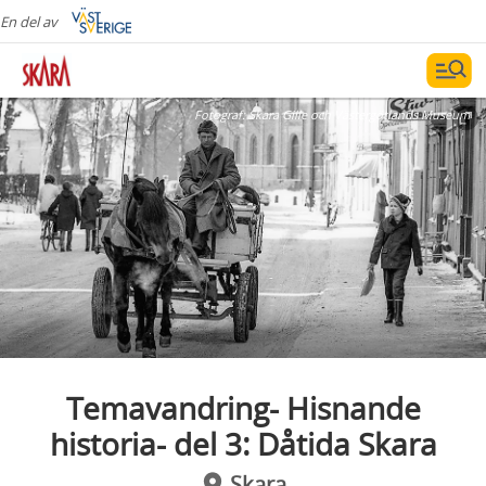
En del av
Fotograf:
Skara Gille och Västergötlands Museum
Temavandring- Hisnande
historia- del 3: Dåtida Skara
Skara