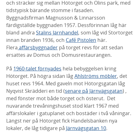
och sträcker sig mellan Hötorget och Olins park, med
tidstypisk bärande stomme i fasaden.
Byggnadsfirman Magnusson &
Linnarsson
färdigställde byggnaden 1957. Dessförinnan låg här
bland
andra
Stalins Järnhandel
, som låg vid Stortorget
innan branden 1936,
och
Café Pistolen
här.
Flera
affärsbyggnader
på torget revs för att
sedan
ersattes av Domus och Domusrestaurangen.
På
1960-talet förnyades
hela bebyggelsen kring
Hötorget. På högra
sidan låg
Ahlströms möbler
, det
huset revs 1964. Med gaveln mot
Hötorgsgatan låg
Nyqvist Skrädderi en tid (
senare på Järnvägsgatan
) ,
med fönster mot både torget och österut. Det
nuvarande
trevåningshuset stod klart 1967 med
affärslokaler i gatuplanet och
bostäder i två våningar.
Längst ner på Hötorget fick Handelsbanken
nya
lokaler, de låg tidigare på
Järnvägsgatan 10
.