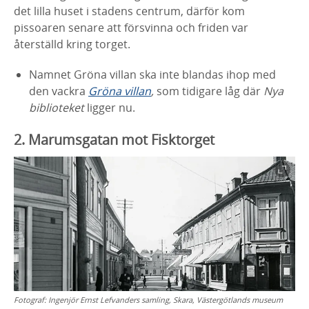
det lilla
huset i stadens centrum, därför kom
pissoaren senare att försvinna och friden var
återställd kring torget.
Namnet Gröna villan ska inte blandas ihop med
den vackra
Gröna villan
,
som tidigare
låg där
Nya
biblioteket
ligger nu.
2. Marumsgatan mot Fisktorget
Fotograf:
Ingenjör Ernst Lefvanders samling, Skara, Västergötlands museum