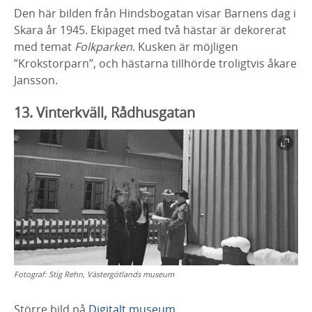
Den här bilden från
Hindsbogatan
visar Barnens dag i
Skara
år 1945. Ekipaget med två hästar är dekorerat
med temat
Folkparken
. Kusken är möjligen
”
Krokstorparn
”, och hästarna
tillhörde troligtvis åkare
Jansson.
13. Vinterkväll, Rådhusgatan
Fotograf:
Stig Rehn, Västergötlands museum
Större bild på
Digitalt museum