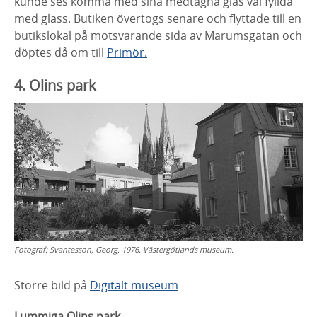
kunde
ses komma med sina medtagna glas väl fyllda
med glass.
Butiken övertogs senare och flyttade till en
butikslokal på
motsvarande sida av Marumsgatan och
döptes då om
till
Primör.
4. Olins park
Fotograf:
Svantesson, Georg, 1976. Västergötlands museum.
Större bild på
Digitalt museum
Lummiga Olins park