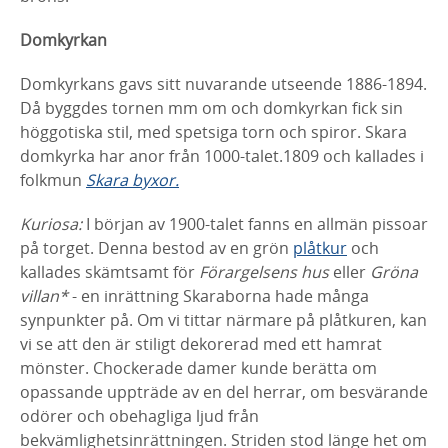
Domkyrkan
Domkyrkans gavs sitt nuvarande utseende 1886-1894.
Då byggdes tornen mm om och
domkyrkan fick sin
höggotiska stil, med spetsiga torn och spiror. Skara
domkyrka har
anor från 1000-talet.1809 och kallades i
folkmun
Skara byxor.
Kuriosa:
I början av 1900-talet fanns en allmän pissoar
på torget. Denna bestod av en
grön
plåtkur
och
kallades skämtsamt för
Förargelsens hus
eller
Gröna
villan*
- en
inrättning Skaraborna hade många
synpunkter på. Om vi tittar närmare på plåtkuren,
kan
vi se att den är stiligt dekorerad med ett hamrat
mönster. Chockerade damer
kunde berätta om
opassande uppträde av en del herrar, om besvärande
odörer och
obehagliga ljud från
bekvämlighetsinrättningen. Striden stod länge het om