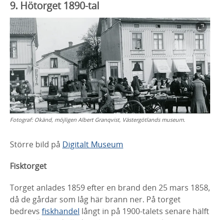
9. Hötorget 1890-tal
Fotograf:
Okänd, möjligen Albert Granqvist, Västergötlands museum.
Större bild på
Digitalt Museum
Fisktorget
Torget anlades 1859 efter en brand den 25
mars 1858,
då de gårdar som låg här brann ner.
På torget
bedrevs
fiskhandel
långt in på 1900-
talets senare hälft