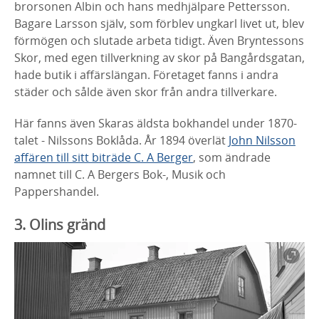
brorsonen Albin och hans medhjälpare Pettersson.
Bagare
Larsson själv, som förblev ungkarl livet ut, blev
förmögen och slutade arbeta tidigt.
Även Bryntessons
Skor,
med egen tillverkning av skor på Bangårdsgatan,
hade
butik i affärslängan. Företaget fanns i andra
städer och sålde även skor från andra
tillverkare.
Här fanns även Skaras äldsta bokhandel under 1870-
talet -
Nilssons Boklåda. År
1894 överlät
John Nilsson
affären till sitt biträde C. A Berger
, som ändrade
namnet
till C. A Bergers Bok-, Musik och
Pappershandel.
3. Olins gränd