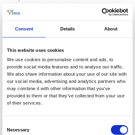
svängda takfall är ett karaktärsdrag för 20-
talsklassicism, som
blir extra tydlig i Stadskällarens
exponerade gavelfasad. Redan tidigt etablerades
här
Stadskällaren, en restaurang och samlingspunkt som
Consent
Details
About
kom att spela en viktig roll
för både vardag och fest.
Den fungerade både som hotell och restaurang, och
blev
en del av stadens sociala hjärta. Många äldre
This website uses cookies
invånare i Skara har levande minnen
från kvällar på
We use cookies to personalise content and ads, to
Stadskällaren
,
vilket visar vilken betydelse
provide social media features and to analyse our traffic.
verksamheten hade för
stadens kultur- och nöjesliv.
We also share information about your use of our site with
När Stadskällaren upphörde tog Hotell
Anglé
över
our social media, advertising and analytics partners who
lokalerna. Hotellet fortsatte traditionen av att vara en
may combine it with other information that you’ve
plats för möten, men med
tydligare fokus på logi och
provided to them or that they’ve collected from your use
gästgiveri.
of their services.
Efter hotellverksamheten kom byggnaden att få en
helt ny roll. Sedan början av
2000-talet har huset varit
Consent
hem för
Olinsgymnasiet
, en fristående gymnasieskola
Necessary
Selection
med estetiska program.