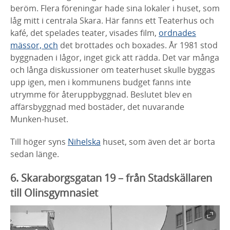
beröm. Flera föreningar hade sina
lokaler i huset, som
låg mitt i centrala Skara. Här fanns ett Teaterhus
och
kafé, det spelades teater, visades film,
ordnades
mässor, och
det
brottades och boxades. År 1981 stod
byggnaden i lågor, inget gick att
rädda. Det var många
och långa diskussioner om teaterhuset skulle
byggas
upp igen, men i kommunens budget fanns inte
utrymme för
återuppbyggnad. Beslutet blev en
affärsbyggnad med bostäder
,
det
nuvarande
Munken-huset.
Till höger syns
Nihelska
huset, som även det är borta
sedan länge.
6. Skaraborgsgatan 19 – från Stadskällaren
till
Olinsgymnasiet