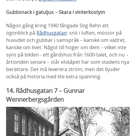
Gubbsnack i
gatuljus
– Skara i vinterkostym
​
Någon gång kring 1940 fångade Stig Rehn ett
ögonblick på
Rådhusgatan
: snö i luften, mössor på
huvudet och gubbar i
samspråk – kanske om vädret,
kanske om livet. Något till höger
om dem – vilket inte
syns på bilden - ett gårdshus från 1600-
talet, och nu –
årtionden senare – står elskåpet här som
stadens nya
berättare. Det må leverera ström, men det bjuder
också på historia med lite extra spänning.
14. Rådhusgatan 7 – Gunnar
Wennerbergsgården