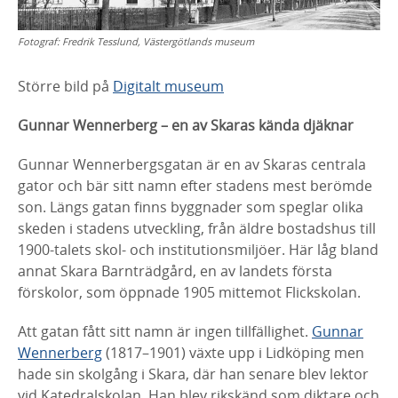
Fotograf:
Fredrik Tesslund, Västergötlands museum
Större bild på
Digitalt museum
Gunnar Wennerberg – en av Skaras kända djäknar
Gunnar Wennerbergsgatan är en av Skaras centrala
gator och bär sitt
namn efter stadens mest berömde
son. Längs gatan finns byggnader som
speglar olika
skeden i stadens utveckling, från äldre bostadshus till
1900-
talets skol- och institutionsmiljöer. Här låg bland
annat Skara
Barnträdgård, en av landets första
förskolor, som öppnade 1905 mittemot
Flickskolan.
Att gatan fått sitt namn är ingen tillfällighet.
Gunnar
Wennerberg
(1817–
1901) växte upp i Lidköping men
hade sin skolgång i Skara, där han senare
blev lektor
vid Katedralskolan. Han blev rikskänd som diktare och