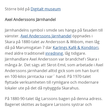
Större bild på
Digitalt museum
Axel Anderssons Järnhandel
Järnhandelns symbol i smide ses hänga på fasaden till
vänster.
Axel Anderssons
Järnhandel
öppnades i
Skara på 1880-talet av Andersson & Wibom, men låg
då på
Marumsgatan 7 där
Karlings Kafé & Konditori
,
med äldre traditionell
inredning
, låg
tidigare.
Järnhandlare Axel Andersson var brandchef i Skara i
många år. Det sägs
att Skrot-Emil, som arbetade i Axel
Anderssons järnhandel alltid gick som om han
burit
en 100-kilos järntacka i var´ hand. På 1970-talet
flyttade verksamheten till
rymligare och modernare
lokaler ute på det då nybyggda Skarahus.
På 1880-90-talet låg Larssons bageri på denna adress.
Bageriet sköttes av bagare
Larssons systrar och