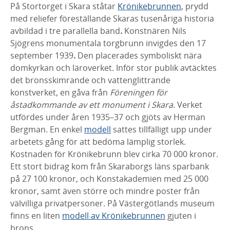
På Stortorget i Skara ståtar
Krönikebrunnen
, prydd
med reliefer föreställande Skaras
tusenåriga historia
avbildad i tre parallella band
.
Konstnären Nils
Sjögrens
monumentala torgbrunn invigdes den 17
september 1939
.
Den placerades symboliskt
nära
domkyrkan och läroverket. Inför stor publik avtäcktes
det bronsskimrande och
vattenglittrande
konstverket, en gåva från
Föreningen för
åstadkommande av ett
monument i Skara
. Verket
utfördes under åren 1935–37 och gjöts av Herman
Bergman.
En enkel
modell
sattes tillfälligt upp under
arbetets gång för att bedöma lämplig
storlek.
Kostnaden för Krönikebrunn blev cirka 70 000 kronor.
Ett stort bidrag kom från
Skaraborgs läns sparbank
på 27 100 kronor, och Konstakademien med 25 000
kronor,
samt även större och mindre poster från
välvilliga privatpersoner. På Västergötlands
museum
finns en liten
modell av Krönikebrunnen
gjuten i
brons.