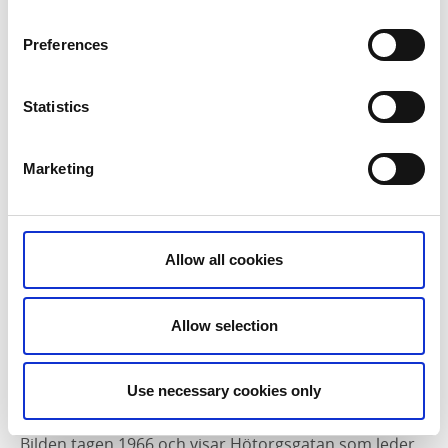
7. Hötorgsgatan – en gata med handel i
Preferences
namnet
Statistics
Marketing
Allow all cookies
Fotograf:
Georg Svantesson 1966, Västergötlands museum
Allow selection
Större bild på
Digitalt museum
Use necessary cookies only
Skaras torghandelsplats
Bilden tagen 1966 och visar
Hötorgsgatan
som leder