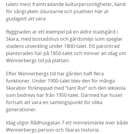
talets mest
framträdande kulturpersonligheter, känd
för sångcykeln
Gluntarne
och
psalmen
Här är
gudagott att vara
.
Byggnaden är ett exempel på en äldre stadsgård i
Skara, med bostadshus
och gårdsmiljö som speglar
stadens utveckling under 1800-talet. Ett
päronträd
planterades här på 1850-talet och minner än idag om
Wennerbergs tid på platsen.
Efter Wennerbergs tid har gården haft flera
funktioner. Under 1900-talet
blev den för många
Skarabor
förknippad med ”tant Rut” och den lekskola
som bedrevs här från 1950-talet. Därmed har huset
fortsatt att vara en
samlingspunkt för olika
generationer.
Idag utgör Rådhusgatan 7 ett minnesmärke över både
Wennerbergs person
och Skaras historia.