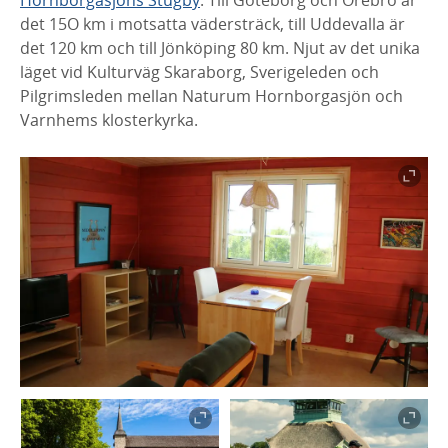
Hornborgasjöns Stugby
. Till Göteborg och Örebro är
det 15O km i motsatta vädersträck, till Uddevalla är
det 120 km och till Jönköping 80 km. Njut av det unika
läget vid Kulturväg Skaraborg, Sverigeleden och
Pilgrimsleden mellan Naturum Hornborgasjön och
Varnhems klosterkyrka.