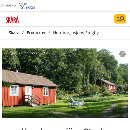
En del av
/
/
Skara
Produkter
Hornborgasjöns Stugby
Fotograf:
Hornborgasjön Bild