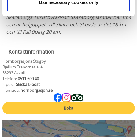
Use necessary cookies only
Skaraborgs Turistbyrå/Visit Skaraborg lämnar här tips
och är helgöppet. Till Skara och Skövde är det 18 km
och till Falköping 20 km.
Kontaktinformation
Hornborgasjöns Stugby
Bjellum Tranornas allé
53293 Axvall
Telefon:
0511 600 40
E-post:
Skicka E-post
Hemsida:
hornborgasjon.se
Boka