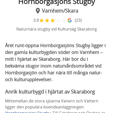
Hornborgasjöns Stugby
Varnhem/Skara
★
★
★
☆
☆
3,9
(23)
Naturnära stugby vid Kulturväg Skaraborg
Året runt-öppna Hornborgasjöns Stugby ligger i
den gamla kulturbygden söder om Varnhem –
mitt i hjärtat av Skaraborg. Här bor du i
bekväma stugor inom naturvårdsområdet vid
Hornborgasjön och har nära till många natur-
och kulturupplevelser.
Anrik kulturbygd i hjärtat av Skaraborg
Mittemellan de stora sjöarna Vänern och Vättern
ligger den populära boendeanläggningen