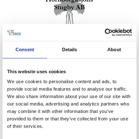
Fotograf:
Consent
Details
About
Nära till aktiviteter, kultur och nöjen
I april inleds högsäsongen i samband med den
praktfulla trandansen på åkrarna kring sjön.
This website uses cookies
Sommartid kan gästerna njuta av Sydbillingens vackra
We use cookies to personalise content and ads, to
natur där flera vandringsleder, bland annat
provide social media features and to analyse our traffic.
Billingeleden
, sträcker sig genom det kuperade
We also share information about your use of our site with
landskapet. Floran innehåller många rariteter och
our social media, advertising and analytics partners who
fågellivet är rikt. I omgivningen finns dessutom goda
may combine it with other information that you’ve
möjligheter till både bad och fiske. Till Varnhems
provided to them or that they’ve collected from your use
Klosterkyrka med Kata Gård är det endast 5 km och
of their services.
till Skara Sommarland och Axevalla Travbana 7 km.