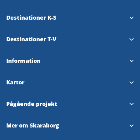
Essunga
Destinationer K-S
Falköping
Karlsborg
Destinationer T-V
Grästorp
Läckö-Kinnekulle
Tibro
Information
Gullspång
Mariestad
Tidaholm
Tillgänglighetsredogörelse
Hjo
Kartor
Skara
Töreboda
Skaraborgskartan
Skövde
Pågående projekt
Vara
Outdoorkarta Skaraborg
Skaraborgs platsberättelse
Mer om Skaraborg
SNV-supporten