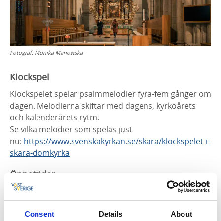
Fotograf:
Monika Manowska
Klockspel
Klockspelet spelar psalmmelodier fyra-fem gånger om
dagen. Melodierna skiftar med dagens, kyrkoårets
och kalenderårets rytm.
Se vilka melodier som spelas just
nu:
https://www.svenskakyrkan.se/skara/klockspelet-i-
skara-domkyrka
Öppettider
För aktuella öppettider, se
Skara Domkyrka
Consent
Details
About