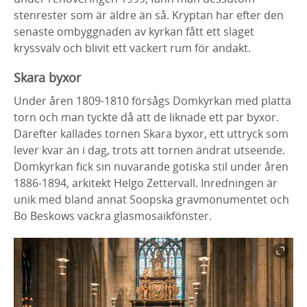
stenrester som är äldre än så. Kryptan har efter den
senaste ombyggnaden av kyrkan fått ett slaget
kryssvalv och blivit ett vackert rum för andakt.
Skara byxor
Under åren 1809-1810 försågs Domkyrkan med platta
torn och man tyckte då att de liknade ett par byxor.
Därefter kallades tornen Skara byxor, ett uttryck som
lever kvar än i dag, trots att tornen ändrat utseende.
Domkyrkan fick sin nuvarande gotiska stil under åren
1886-1894, arkitekt Helgo Zettervall. Inredningen är
unik med bland annat Soopska gravmonumentet och
Bo Beskows vackra glasmosaikfönster.