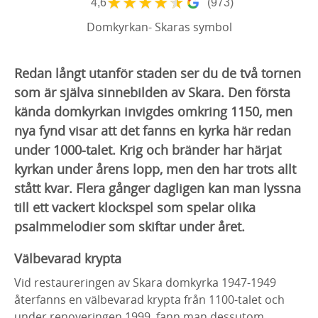
★
★
★
★
★
4,6
(973)
Domkyrkan- Skaras symbol
Redan långt utanför staden ser du de två tornen
som är själva sinnebilden av Skara. Den första
kända domkyrkan invigdes omkring 1150, men
nya fynd visar att det fanns en kyrka här redan
under 1000-talet. Krig och bränder har härjat
kyrkan under årens lopp, men den har trots allt
stått kvar. Flera gånger dagligen kan man lyssna
till ett vackert klockspel som spelar olika
psalmmelodier som skiftar under året.
Välbevarad krypta
Vid restaureringen av Skara domkyrka 1947-1949
återfanns en välbevarad krypta från 1100-talet och
under renoveringen 1999, fann man dessutom