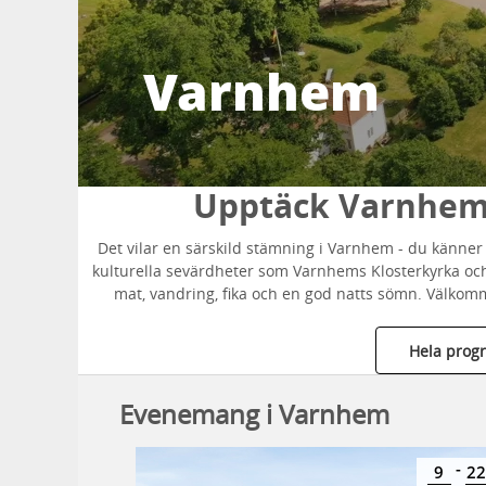
Varnhem
Upptäck Varnhems
Det vilar en särskild stämning i Varnhem - du känne
kulturella sevärdheter som Varnhems Klosterkyrka och
mat, vandring, fika och en god natts sömn. Välko
Hela prog
Evenemang i Varnhem
-
-
11
12
9
22