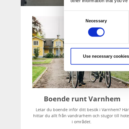
other information that you’ve
Consent
Necessary
Selection
Use necessary cookies
Boende runt Varnhem
Letar du boende inför ditt besök i Varnhem? Här
hittar du allt från vandrarhem och stugor till hote
i området.