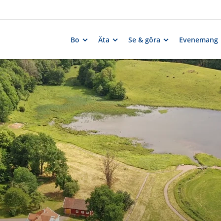
Bo
Äta
Se & göra
Evenemang