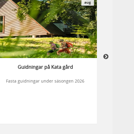
aug
Guidningar på Kata gård
Fasta guidningar under säsongen 2026
Njut av 
k