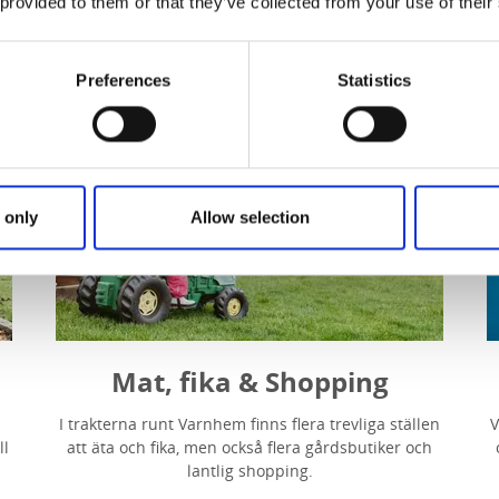
 provided to them or that they’ve collected from your use of their
Preferences
Statistics
 only
Allow selection
Mat, fika & Shopping
I trakterna runt Varnhem finns flera trevliga ställen
V
ll
att äta och fika, men också flera gårdsbutiker och
lantlig shopping.