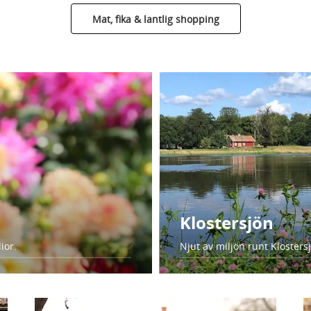
Mat, fika & lantlig shopping
Klostersjön
ior.
Njut av miljön runt Kloster