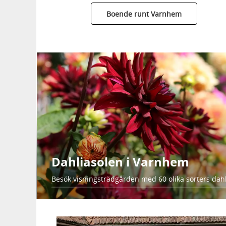
Boende runt Varnhem
Dahliasolen i Varnhem
Besök visningsträdgården med 60 olika sorters dahl