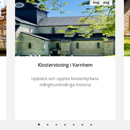
v
aug
aug
Klostervisning i Varnhem
Upptäck och upplev klosterkyrkans
månghundraåriga historia