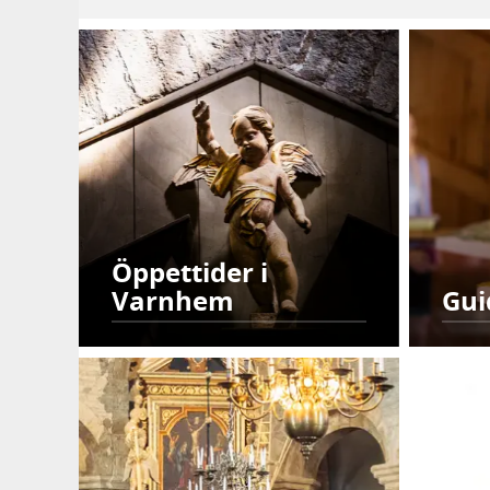
Öppettider i
Varnhem
Gui