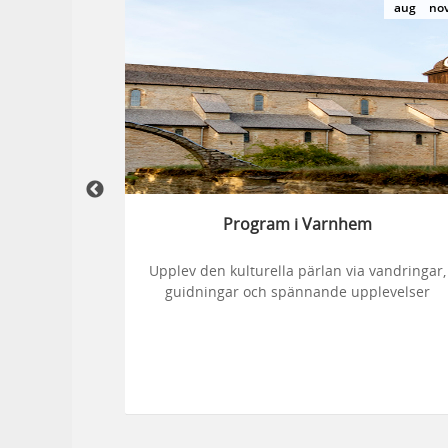
sep
sep
aug
no
6
Program i Varnhem
an Varnhem
Upplev den kulturella pärlan via vandringar,
guidningar och spännande upplevelser