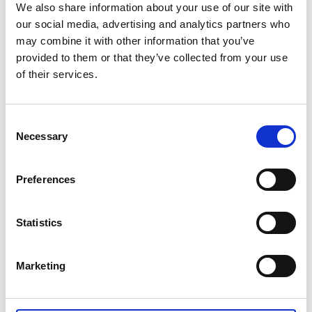
Kueen
We also share information about your use of our site with
Konstverket Hold vid Framnäs strandpromenad
our social media, advertising and analytics partners who
Iittala outlet
vid Rörstrand Center
may combine it with other information that you’ve
(På Rörstrandsområdet ligger också
provided to them or that they’ve collected from your use
Porlinsfabriken i Rörstrands gamla lokaler. Här
of their services.
tillverkas porslin och keramik till Waldermarsudde,
Svenkt tenn och offentliga utsmyckningar runt om
i Sverige. Porslinsfabriken tar endast emot
Consent
Necessary
besökare för rundturer under särskilda
Selection
evenemang).
Ta en tur på stan och utforska fler av
Lidköpings
Preferences
mysiga caféer
, ett tips är Rådhuskonditoriet som
ligger i den ikoniska röda byggnaden på Nya
stadens torg.
Statistics
Njut av god och vällagad mat på
Mellbygatans
Restaurang
.
Marketing
Konstupplevelse 5 - Löfwings Ateljé och
Krog, Hornborga