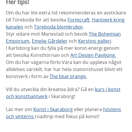
Fler tips!
Om du har lite extra tid rekommenderas en avstickare
till Töreboda för att besöka
Formcraft
,
Hantverk kring
kanalen
och
Töreboda blomkrukor
.
Styr vidare mot Mariestad och besök
The Bohemian
Emporium
,
Emelie Gårdeler
och
Kerstins galleri
.
I Karlsborg kan du fylla på mer konst-energi genom
att besöka Konsthörnan och
Art Design Paviljong.
Om du har vägarna förbi Vara kan du uppleva något
alldelses särskilt. här har hela stationshuset blivit ett
konstverk i form av
The blue orange.
Vill du utveckla din kreativa ådra? Gå en
kurs i konst
och konsthantverk
i Skaraborg!
Läs mer om
Konst i Skaraborg
eller planera
höstens
och vinterns
roadtrip med fokus på konst!