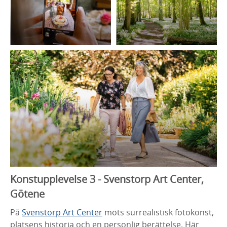
Konstupplevelse 3 - Svenstorp Art Center,
Götene
På
Svenstorp Art Center
möts surrealistisk fotokonst,
platsens historia och en personlig berättelse. Här