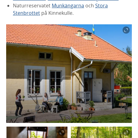
Naturreservatet
Munkängarna
och
Stora
Stenbrottet
på Kinnekulle.