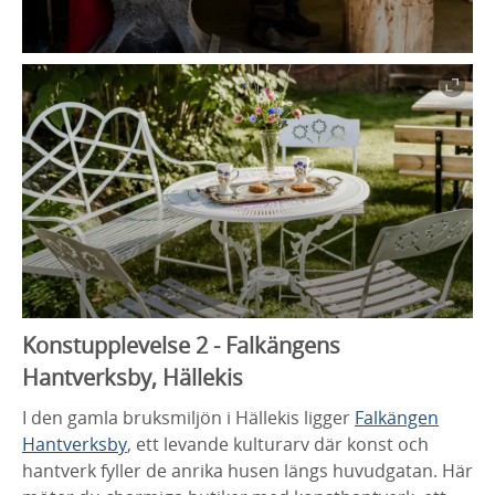
Konstupplevelse 2 - Falkängens
Hantverksby, Hällekis
I den gamla bruksmiljön i Hällekis ligger
Falkängen
Hantverksby
, ett levande kulturarv där konst och
hantverk fyller de anrika husen längs huvudgatan. Här