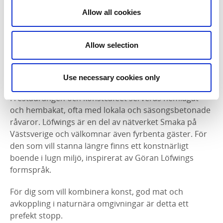
Allow all cookies
På
Löfwings Ateljé & Krog
möter du den
naturinspirerade konsten av Göran Löfwing, med
både pågående och färdiga verk i konsthall och ateljé.
Allow selection
Här finns naturen som inspirationskälla precis
utanför dörren och det är en plats där konst och
matupplevelser möts på ett självklart sätt.
Use necessary cookies only
I restaurangen och konstcaféet serveras hemlagat
och hembakat, ofta med lokala och säsongsbetonade
råvaror. Löfwings är en del av nätverket Smaka på
Västsverige och välkomnar även fyrbenta gäster. För
den som vill stanna längre finns ett konstnärligt
boende i lugn miljö, inspirerat av Göran Löfwings
formspråk.
För dig som vill kombinera konst, god mat och
avkoppling i naturnära omgivningar är detta ett
prefekt stopp.