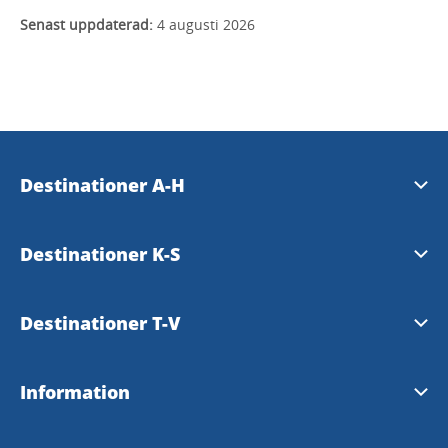
Senast uppdaterad:
4 augusti 2026
Destinationer A-H
Essunga
Destinationer K-S
Falköping
Karlsborg
Destinationer T-V
Grästorp
Läckö-Kinnekulle
Tibro
Information
Gullspång
Mariestad
Tidaholm