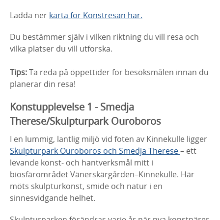
Ladda ner
karta för Konstresan här.
Du bestämmer själv i vilken riktning du vill resa och
vilka platser du vill utforska.
Tips:
Ta reda på öppettider för besöksmålen innan du
planerar din resa!
Konstupplevelse 1 - Smedja
Therese/Skulpturpark Ouroboros
I en lummig, lantlig miljö vid foten av Kinnekulle ligger
Skulpturpark Ouroboros och Smedja Therese
– ett
levande konst- och hantverksmål mitt i
biosfärområdet Vänerskärgården–Kinnekulle. Här
möts skulpturkonst, smide och natur i en
sinnesvidgande helhet.
Skulpturparken förändras varje år när nya konstnärer