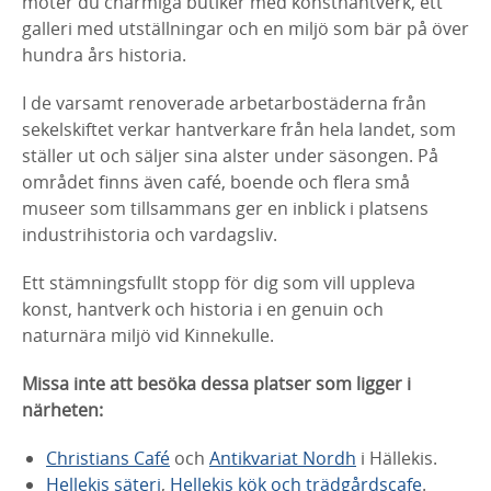
möter du charmiga butiker med konsthantverk, ett
galleri med utställningar och en miljö som bär på över
hundra års historia.
I de varsamt renoverade arbetarbostäderna från
sekelskiftet verkar hantverkare från hela landet, som
ställer ut och säljer sina alster under säsongen. På
området finns även café, boende och flera små
museer som tillsammans ger en inblick i platsens
industrihistoria och vardagsliv.
Ett stämningsfullt stopp för dig som vill uppleva
konst, hantverk och historia i en genuin och
naturnära miljö vid Kinnekulle.
Missa inte att besöka dessa platser som ligger i
närheten:
Christians Café
och
Antikvariat Nordh
i Hällekis.
Hellekis säteri
,
Hellekis kök och trädgårdscafe
.