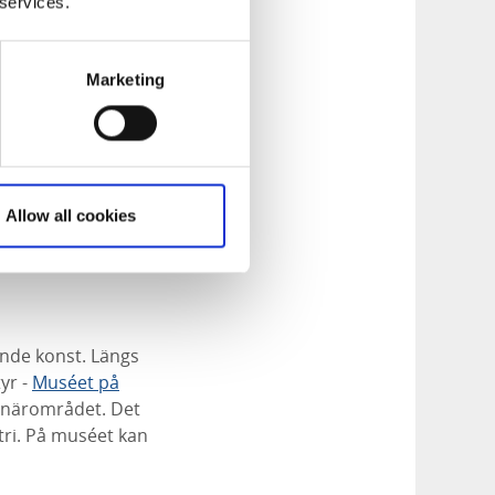
 services.
Marketing
Allow all cookies
ande konst. Längs
yr -
Muséet på
n närområdet. Det
stri. På muséet kan