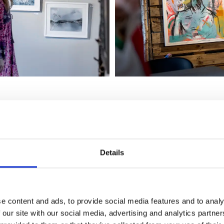
et
utan en god lunch eller gofika till kaffet? I en av de gamla svin
tiken hittar du
Café på Klostret, Karlsfors
. Hit kommer man f
Details
 det nybakade brödet, soppbuffén och den mysiga rustika mi
 dig som bara vill slå dig ned, umgås och äta gott.
e content and ads, to provide social media features and to analy
 our site with our social media, advertising and analytics partn