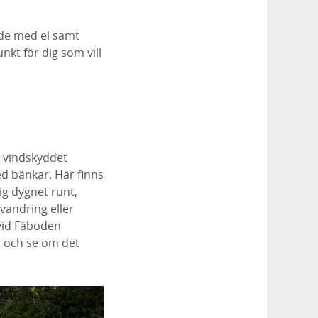
de med el samt
kt för dig som vill
r vindskyddet
d bänkar. Här finns
ig dygnet runt,
 vandring eller
l vid Fäboden
t och se om det