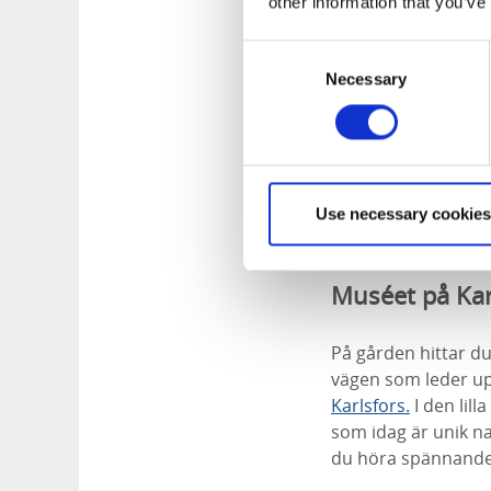
other information that you’ve
Consent
Necessary
Selection
Use necessary cookies
Muséet på Kar
På gården hittar du
vägen som leder upp
Karlsfors
.
I den lil
som idag är unik na
du höra spännande 