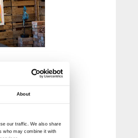
stallarna intill
ör de stora
About
ljön. En perfekt
se our traffic. We also share
ers who may combine it with