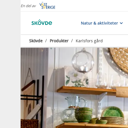
En del av
Natur & aktiviteter
/
/
Skövde
Produkter
Karlsfors gård