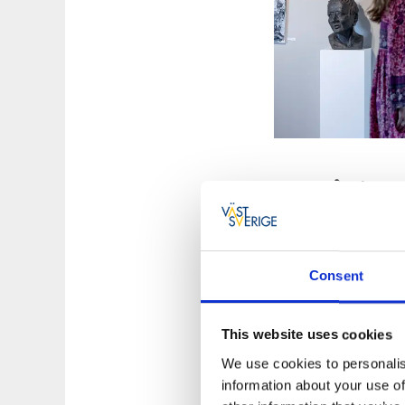
Café på Klostr
Vad vore en utflykt 
konsthallen och bu
Consent
populära bullarna,
slutdestination för
This website uses cookies
We use cookies to personalis
information about your use of