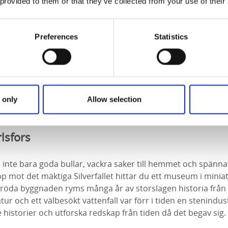
 provided to them or that they’ve collected from your use of their
Preferences
Statistics
 only
Allow selection
lsfors
 inte bara goda bullar, vackra saker till hemmet och spänn
 mot det mäktiga Silverfallet hittar du ett museum i miniat
la röda byggnaden ryms många år av storslagen historia frå
tur och ett välbesökt vattenfall var förr i tiden en stenindu
historier och utforska redskap från tiden då det begav sig.