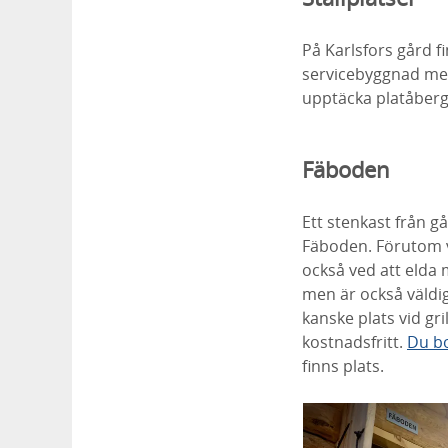
På Karlsfors gård f
servicebyggnad med 
upptäcka platåberget
Fäboden
Ett stenkast från g
Fäboden. Förutom v
också ved att elda 
men är också väldigt
kanske plats vid gri
kostnadsfritt.
Du bo
finns plats.