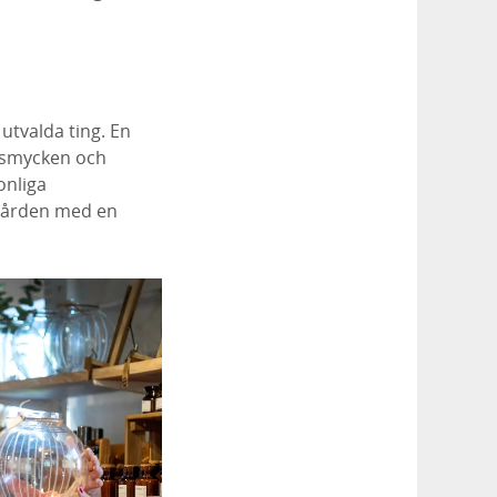
 utvalda ting. En
, smycken och
onliga
 gården med en