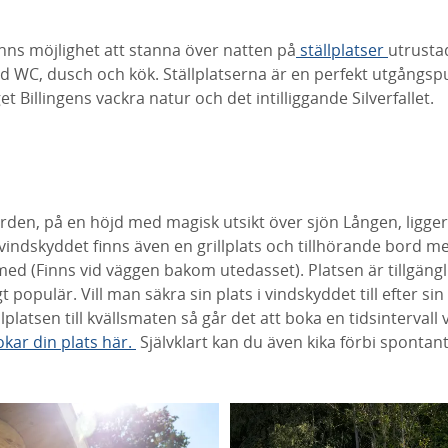
inns möjlighet att stanna över natten på
ställplatser
utrusta
WC, dusch och kök. Ställplatserna är en perfekt utgångspun
 Billingens vackra natur och det intilliggande Silverfallet.
ården, på en höjd med magisk utsikt över sjön Lången, ligge
indskyddet finns även en grillplats och tillhörande bord me
med (Finns vid väggen bakom utedasset). Platsen är tillgängl
 populär. Vill man säkra sin plats i vindskyddet till efter sin
llplatsen till kvällsmaten så går det att boka en tidsinterval
kar din plats här.
Självklart kan du även kika förbi spontan