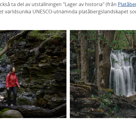
kså ta del av utställningen "Lager av historia" (från
Platåbe
et världsunika UNESCO-utnämnda platåbergslandskapet som