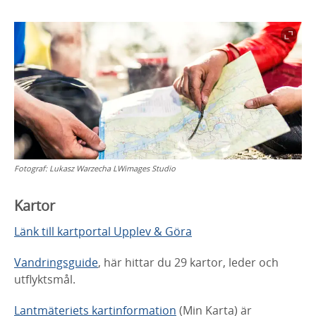
Fotograf:
Lukasz Warzecha LWimages Studio
Kartor
Länk till kartportal Upplev & Göra
Vandringsguide
, här hittar du 29 kartor, leder och
utflyktsmål.
Lantmäteriets
kartinformation
(Min Karta) är