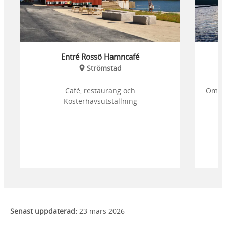
Entré Rossö Hamncafé
Strömstad
Café, restaurang och
Omtyc
Kosterhavsutställning
Senast uppdaterad:
23 mars 2026