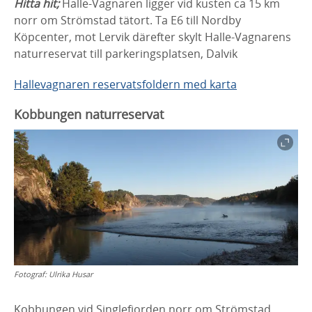
Hitta hit;
Halle-Vagnaren ligger vid kusten ca 15 km
norr om Strömstad tätort. Ta E6 till Nordby
Köpcenter, mot Lervik därefter skylt Halle-Vagnarens
naturreservat till parkeringsplatsen, Dalvik
Hallevagnaren reservatsfoldern med karta
Kobbungen naturreservat
Fotograf:
Ulrika Husar
Kobbungen vid Singlefjorden norr om Strömstad