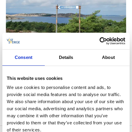
Sommartid är ön ett populärt besöksmål med fina
Consent
Details
About
bad- och strövområden. Från Alaska, en
blomsterträdgård anlagd med sten och snäckor,
utgår flera stigar till utsiktsplatser och mysiga
This website uses cookies
badställen på öns väst- och nordsida.
We use cookies to personalise content and ads, to
Hitta hit:
Hit tar man sig med egen båt och
provide social media features and to analyse our traffic.
båtförbindelser ut till ön från Strömstads norra hamn
We also share information about your use of our site with
under sommarsäsong, överresan tar ca 20 min. Läs
our social media, advertising and analytics partners who
mer:
Nord Långö
may combine it with other information that you’ve
provided to them or that they’ve collected from your use
of their services.