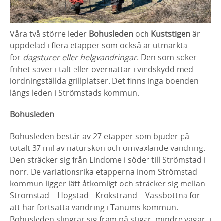
Våra två större leder
Bohusleden
och
Kuststigen
är
uppdelad i flera etapper som också är utmärkta
för
dagsturer eller helgvandringar
. Den som söker
frihet sover i tält eller övernattar i vindskydd med
iordningställda grillplatser. Det finns inga boenden
längs leden i Strömstads kommun.
Bohusleden
Bohusleden består av 27 etapper som bjuder på
totalt 37 mil av naturskön och omväxlande vandring.
Den sträcker sig från Lindome i söder till Strömstad i
norr. De variationsrika etapperna inom Strömstad
kommun ligger lätt åtkomligt och sträcker sig mellan
Strömstad – Högstad - Krokstrand – Vassbottna för
att här fortsätta vandring i Tanums kommun.
Bohusleden slingrar sig fram på stigar, mindre vägar, i