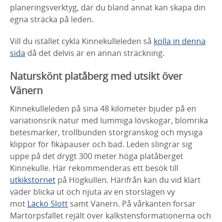
planeringsverktyg, där du bland annat kan skapa din
egna sträcka på leden.
Vill du istället cykla Kinnekulleleden så
kolla in denna
sida
då det delvis är en annan sträckning.
Naturskönt platåberg med utsikt över
Vänern
Kinnekulleleden på sina 48 kilometer bjuder på en
variationsrik natur med lummiga lövskogar, blomrika
betesmarker, trollbunden storgranskog och mysiga
klippor för fikapauser och bad. Leden slingrar sig
uppe på det drygt 300 meter höga platåberget
Kinnekulle. Här rekommenderas ett besök till
utkikstornet
på Högkullen. Härifrån kan du vid klart
väder blicka ut och njuta av en storslagen vy
mot
Läckö Slott
samt Vänern. På vårkanten forsar
Martorpsfallet rejält över kalkstensformationerna och