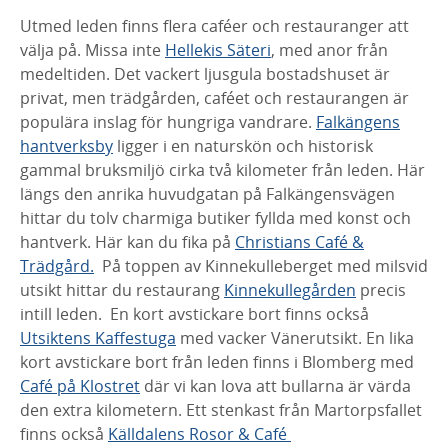
Utmed leden finns flera caféer och restauranger att
välja på. Missa inte
Hellekis Säteri
, med anor från
medeltiden. Det vackert ljusgula bostadshuset är
privat, men trädgården, caféet och restaurangen är
populära inslag för hungriga vandrare.
Falkängens
hantverksby
ligger i en naturskön och historisk
gammal bruksmiljö cirka två kilometer från leden. Här
längs den anrika huvudgatan på Falkängensvägen
hittar du tolv charmiga butiker fyllda med konst och
hantverk. Här kan du fika på
Christians Café &
Trädgård.
På toppen av Kinnekulleberget med milsvid
utsikt hittar du restaurang
Kinnekullegården
precis
intill leden. En kort avstickare bort finns också
Utsiktens Kaffestuga
med vacker Vänerutsikt. En lika
kort avstickare bort från leden finns i Blomberg med
Café på Klostret
där vi kan lova att bullarna är värda
den extra kilometern. Ett stenkast från Martorpsfallet
finns också
Källdalens Rosor & Café