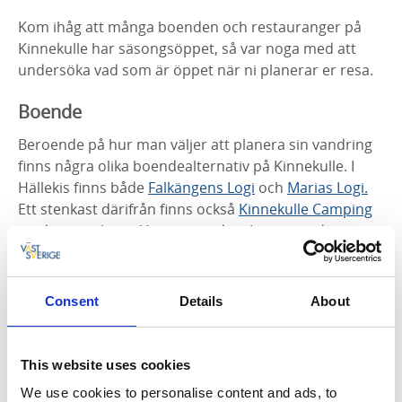
Kom ihåg att många boenden och restauranger på
Kinnekulle har säsongsöppet, så var noga med att
undersöka vad som är öppet när ni planerar er resa.
Boende
Beroende på hur man väljer att planera sin vandring
finns några olika boendealternativ på Kinnekulle. I
Hällekis finns både
Falkängens Logi
och
Marias Logi.
Ett stenkast därifrån finns också
Kinnekulle Camping
med stugor längs Vänerstranden. Längre söderut
finns Trolmen som också har två boenden med
Fredsberg ett
och
Trolmens B&B
. Med kortare avsteg
från Kinnekulleleden finns på södra Kinnekulle
Consent
Details
About
Biskopsborgens B&B
och
Äventyrsgården
och med en
lite längre avstickare finns
Kollängens Vandrarhem
.
Slutligen nås även
Pensionat Karlslund
på kortare
This website uses cookies
avstånd från leden.
We use cookies to personalise content and ads, to