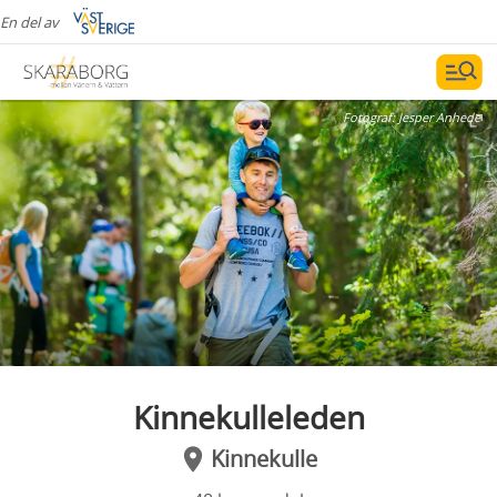
En del av
Fotograf:
Jesper Anhede
Kinnekulleleden
Kinnekulle