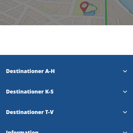
Destinationer A-H
Essunga
Destinationer K-S
Falköping
Karlsborg
Destinationer T-V
Grästorp
Läckö-Kinnekulle
Tibro
Information