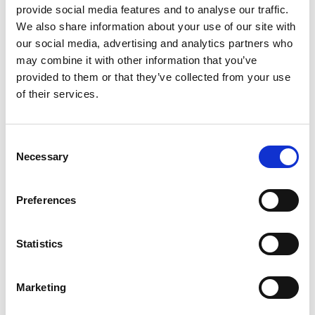
provide social media features and to analyse our traffic.
Många boenden erbjuder service såsom matsäck,
We also share information about your use of our site with
matkasse för kvällen samt bagagetransport för att
our social media, advertising and analytics partners who
förenkla och förgylla din vandringsupplevelse. Läs
may combine it with other information that you’ve
vidare på respektive boendes sida samt uppge
provided to them or that they’ve collected from your use
önskemålet vid bokning.
of their services.
Vill ni ha förslag på hur du kan dela upp leden på 2-3
dagar med boende och mat?
Då kan du läsa mer här!
Consent
Necessary
Selection
Vill ni hellre tälta under er vistelse på det blommande
berget? Eftersom Kinnekulle är ett naturskyddat
område och består av 18 naturreservat finns det vid
Preferences
vissa platser extra regler.
Här kan ni läsa mer om vad som gäller vid tältning på
Statistics
Kinnekulle!
Marketing