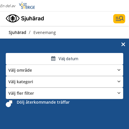
En del av
/
Sjuhärad
Evenemang
Välj datum
Välj område
Välj kategori
Välj fler filter
Dölj återkommande träffar