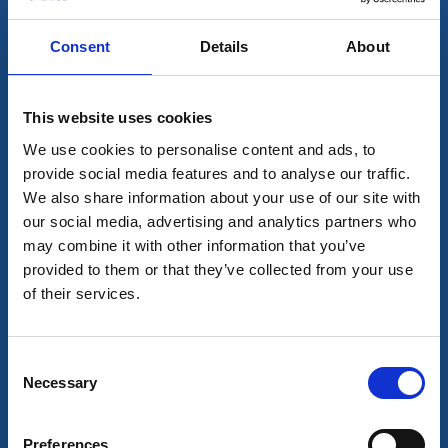
6 aug - 20 maj
Consent
Details
About
Läs mer
This website uses cookies
6
aug
We use cookies to personalise content and ads, to
provide social media features and to analyse our traffic.
We also share information about your use of our site with
our social media, advertising and analytics partners who
may combine it with other information that you’ve
provided to them or that they’ve collected from your use
of their services.
På scen
Consent
Cecilia Vasa - på rätt plats, i fel tid
Necessary
Selection
Torpa Stenhus, Länghem
Torpa Slottsteater presenterar friluftsteater vid anrika
Preferences