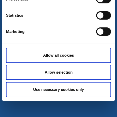
Torpa Stenhus.
6 aug - 9 aug
Statistics
Läs mer
Marketing
6
aug
Allow all cookies
Allow selection
Use necessary cookies only
Marknader och loppisar
Knallemarknad
Herrljunga