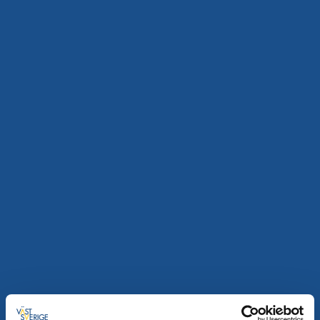
6 aug - 27 sep
Läs mer
6
aug
Konst och kultur
Omstart Mode
Borås
Om en cirkulär textil framtid