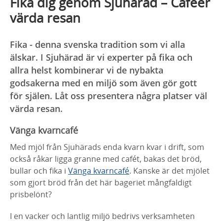
Fika dig genom Sjuhärad – Caféer
värda resan
Fika - denna svenska tradition som vi alla
älskar. I Sjuhärad är vi experter på fika och
allra helst kombinerar vi de nybakta
godsakerna med en miljö som även gör gott
för själen. Låt oss presentera några platser väl
värda resan.
Vänga kvarncafé
Med mjöl från Sjuhärads enda kvarn kvar i drift, som
också råkar ligga granne med cafét, bakas det bröd,
bullar och fika i
Vänga kvarncafé
. Kanske är det mjölet
som gjort bröd från det här bageriet mångfaldigt
prisbelönt?
I en vacker och lantlig miljö bedrivs verksamheten