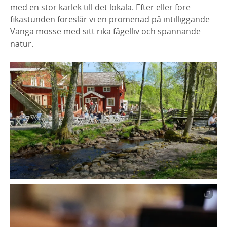
med en stor kärlek till det lokala. Efter eller före
fikastunden föreslår vi en promenad på intilliggande
Vänga mosse
med sitt rika fågelliv och spännande
natur.