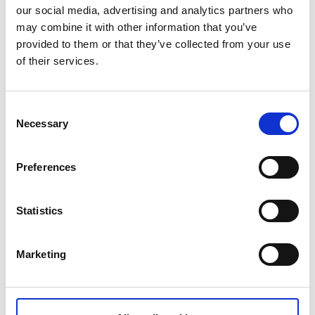
snurra och byggnaden förföll i glömska under nära 30
our social media, advertising and analytics partners who
år. Tills nu.
may combine it with other information that you’ve
provided to them or that they’ve collected from your use
Men istället för att mala sädesslag står den gamla
of their services.
byggnaden numera som värd för kaféverksamhet och
byggnadsvårdsbutik. Kvarnen har renoverats med
stor omsorg och många vackra historiska detaljer har
Consent
bevarats. På
Vings kvarn
kan du slå dig ner på någon
Necessary
Selection
av de fina uteplatserna och avnjuta fantastiskt
hembakat fika eller en lättare lunch.
Preferences
Statistics
Marketing