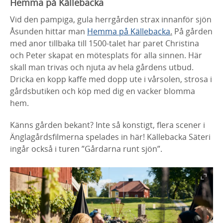
Hemma på Källebacka
Vid den pampiga, gula herrgården strax innanför sjön
Åsunden hittar man
Hemma på Källebacka
.
På gården
med anor tillbaka till 1500-talet har paret Christina
och Peter skapat en mötesplats för alla sinnen. Här
skall man trivas och njuta av hela gårdens utbud.
Dricka en kopp kaffe med dopp ute i vårsolen, strosa i
gårdsbutiken och köp med dig en vacker blomma
hem.
Känns gården bekant? Inte så konstigt, flera scener i
Änglagårdsfilmerna spelades in här! Källebacka Säteri
ingår också i turen ”Gårdarna runt sjön”.