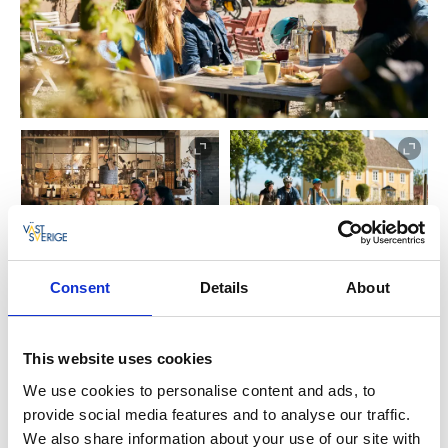
Consent
Details
About
Vings Kvarn
Här har du en plats som tar dig tillbaka i tiden, till när
This website uses cookies
byggnaden togs i bruk för drygt 100 år sedan. Då
We use cookies to personalise content and ads, to
nyttjade Viskans porlande vatten för att driva runt de
provide social media features and to analyse our traffic.
stora kvarnhjulen. Sedermera slutade hjulen att
We also share information about your use of our site with