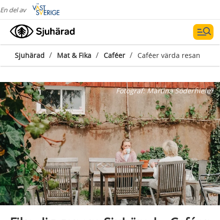
En del av
/
/
/
Sjuhärad
Mat & Fika
Caféer
Caféer värda resan
Fotograf:
Martina Söderhielm