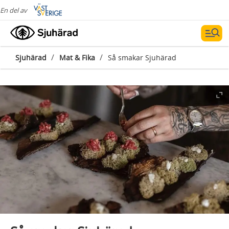
En del av
/
/
Sjuhärad
Mat & Fika
Så smakar Sjuhärad