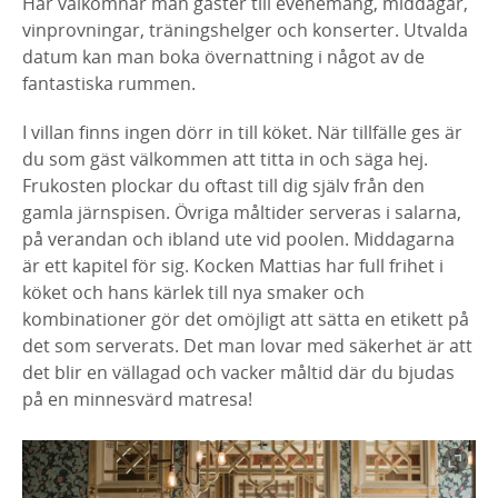
Här välkomnar man gäster till evenemang, middagar,
vinprovningar, träningshelger och konserter. Utvalda
datum kan man boka övernattning i något av de
fantastiska rummen.
I villan finns ingen dörr in till köket. När tillfälle ges är
du som gäst välkommen att titta in och säga hej.
Frukosten plockar du oftast till dig själv från den
gamla järnspisen. Övriga måltider serveras i salarna,
på verandan och ibland ute vid poolen. Middagarna
är ett kapitel för sig. Kocken Mattias har full frihet i
köket och hans kärlek till nya smaker och
kombinationer gör det omöjligt att sätta en etikett på
det som serverats. Det man lovar med säkerhet är att
det blir en vällagad och vacker måltid där du bjudas
på en minnesvärd matresa!