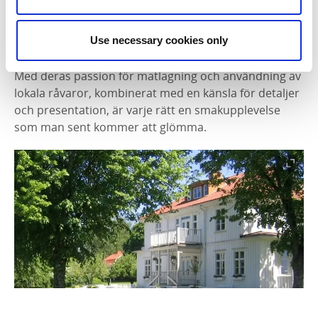
vännen blev förverkligad på
Åsundsholm.
På Åsundsholm har Carl och Jacob skapat en unik
Use necessary cookies only
matupplevelse som överträffar alla förväntningar.
Med deras passion för matlagning och användning av
lokala råvaror, kombinerat med en känsla för detaljer
och presentation, är varje rätt en smakupplevelse
som man sent kommer att glömma.