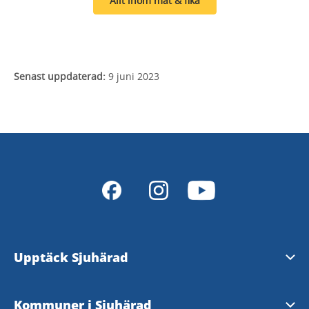
Allt inom mat & fika
Senast uppdaterad:
9 juni 2023
Upptäck Sjuhärad
Natur & Friluftsliv
Kommuner i Sjuhärad