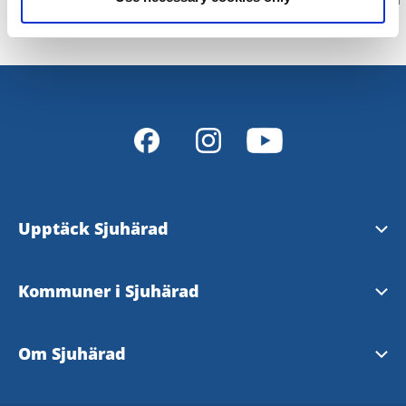
Upptäck Sjuhärad
Natur & Friluftsliv
Kommuner i Sjuhärad
Kultur & Kulturarv
Bollebygd
Om Sjuhärad
Evenemang
Borås