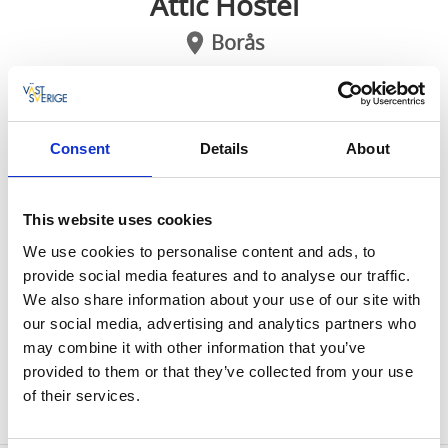
Attic Hostel
Borås
Upptäck ett centralt boende i hjärtat av Borås.
Attic Hostel är ett vandrarhem, men här delar du
Consent
Details
About
inte rum. Sängen är bäddad när du kommer och
du behöver bara plocka ihop din packning när
This website uses cookies
du checkar ut, vi fixar städet!
We use cookies to personalise content and ads, to
Vandrarhemmet mitt inne i city.
provide social media features and to analyse our traffic.
We also share information about your use of our site with
På Attic Hostel har vi ett varierat utbud av rum för att
our social media, advertising and analytics partners who
passa olika gästers behov och önskemål. Oavsett
may combine it with other information that you’ve
vilken typ av rum du väljer kan du vara säker på att du
provided to them or that they’ve collected from your use
kommer att njuta av en bekväm och avkopplande
of their services.
vistelse.