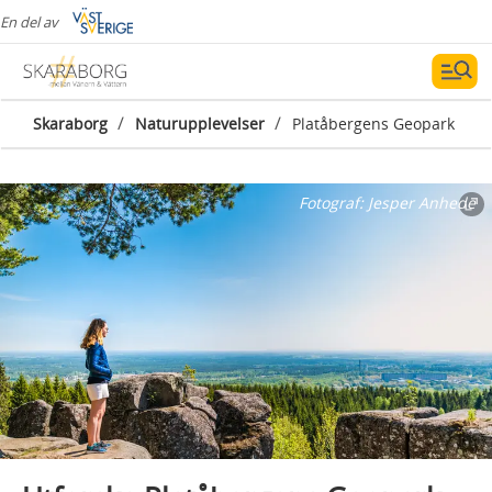
En del av
/
/
Skaraborg
Naturupplevelser
Platåbergens Geopark
Fotograf:
Jesper Anhede