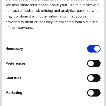
We also share information about your use of our site with
our social media, advertising and analytics partners who
may combine it with other information that you’ve
provided to them or that they’ve collected from your use
of their services.
Consent
Necessary
Selection
Fotograf:
Peter Nilsson
Preferences
Ålleberg
Statistics
Detta platåberg är med sina 335 m.ö.h det högsta
västgötska platåberget. Det är en viktig plats för
segel-och skärmflyg och har så varit sedan 1941. På
Marketing
Ålleberg
finns idag ett segelflygsmuseum och fina
vandringsleder som bland annat tar dig förbi flera