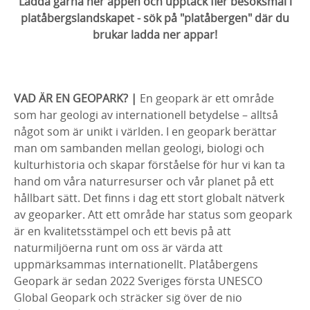
Ladda gärna ner appen och upptäck fler besöksmål i
platåbergslandskapet - sök på "platåbergen" där du
brukar ladda ner appar!
VAD ÄR EN GEOPARK? |
En geopark är ett område
som har geologi av internationell betydelse – alltså
något som är unikt i världen. I en geopark berättar
man om sambanden mellan geologi, biologi och
kulturhistoria och skapar förståelse för hur vi kan ta
hand om våra naturresurser och vår planet på ett
hållbart sätt. Det finns i dag ett stort globalt nätverk
av geoparker. Att ett område har status som geopark
är en kvalitetsstämpel och ett bevis på att
naturmiljöerna runt om oss är värda att
uppmärksammas internationellt. Platåbergens
Geopark är sedan 2022 Sveriges första UNESCO
Global Geopark och sträcker sig över de nio