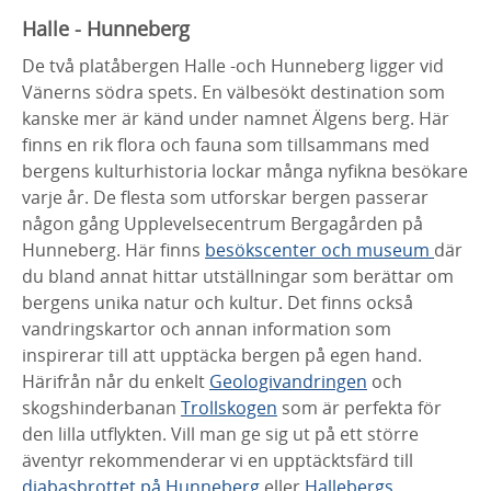
Halle - Hunneberg
De två platåbergen Halle -och Hunneberg ligger vid
Vänerns södra spets. En välbesökt destination som
kanske mer är känd under namnet Älgens berg. Här
finns en rik flora och fauna som tillsammans med
bergens kulturhistoria lockar många nyfikna besökare
varje år. De flesta som utforskar bergen passerar
någon gång Upplevelsecentrum Bergagården på
Hunneberg. Här finns
besökscenter och museum
där
du bland annat hittar utställningar som berättar om
bergens unika natur och kultur. Det finns också
vandringskartor och annan information som
inspirerar till att upptäcka bergen på egen hand.
Härifrån når du enkelt
Geologivandringen
och
skogshinderbanan
Trollskogen
som är perfekta för
den lilla utflykten. Vill man ge sig ut på ett större
äventyr rekommenderar vi en upptäcktsfärd till
diabasbrottet på Hunneberg
eller
Hallebergs