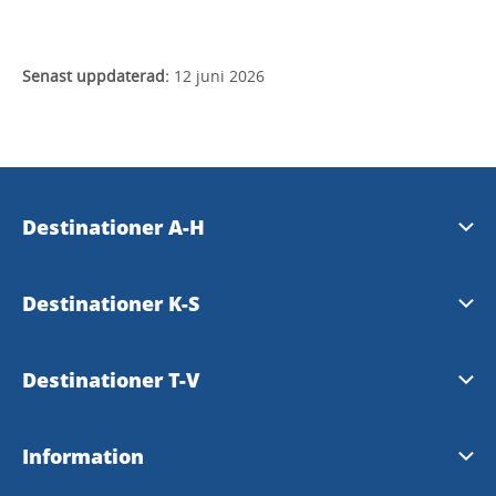
Senast uppdaterad:
12 juni 2026
Destinationer A-H
Essunga
Destinationer K-S
Falköping
Karlsborg
Destinationer T-V
Grästorp
Läckö-Kinnekulle
Tibro
Information
Gullspång
Mariestad