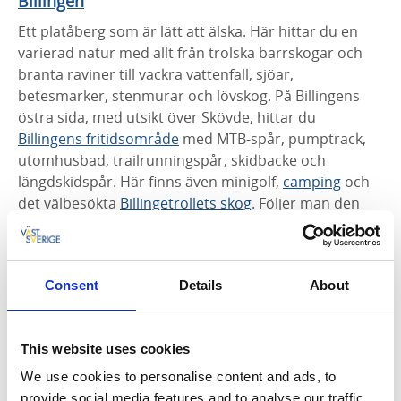
Billingen
Ett platåberg som är lätt att älska. Här hittar du en
varierad natur med allt från trolska barrskogar och
branta raviner till vackra vattenfall, sjöar,
betesmarker, stenmurar och lövskog. På Billingens
östra sida, med utsikt över Skövde, hittar du
Billingens fritidsområde
med MTB-spår, pumptrack,
utomhusbad, trailrunningspår, skidbacke och
längdskidspår. Här finns även minigolf,
camping
och
det välbesökta
Billingetrollets skog
. Följer man den
långa
Billingeleden
förbi
Ryds grottor
och
Silverfallet
får man på andra sidan berget skåda den idylliska
Vallebygden
med sevärdheter och naturreservat som
Consent
Details
About
Öglunda grottor
,
Lycke-lilla höjen
,
Högsböla ängar
och
Sotaliden stora stolan
. Här äter du gott, bland
annat på
Flämslätts Stifts-och kursgård.
Missa inte
This website uses cookies
heller
Södra brottet
i Skövde,
Varnhems klosterkyrka
och
Kata gård
.
We use cookies to personalise content and ads, to
provide social media features and to analyse our traffic.