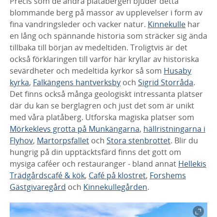
Precis som de andra platåbergen bjuder detta
blommande berg på massor av upplevelser i form av
fina vandringsleder och vacker natur.
Kinnekulle
har
en lång och spännande historia som sträcker sig ända
tillbaka till början av medeltiden. Troligtvis är det
också förklaringen till varför här kryllar av historiska
sevärdheter och medeltida kyrkor så som
Husaby
kyrka
,
Falkängens hantverksby
och
Sigrid Storråda
.
Det finns också många geologiskt intressanta platser
där du kan se berglagren och just det som är unikt
med våra platåberg. Utforska magiska platser som
Mörkeklevs grotta på Munkängarna
,
hällristningarna i
Flyhov
,
Martorpsfallet
och
Stora stenbrottet
. Blir du
hungrig på din upptäcktsfärd finns det gott om
mysiga caféer och restauranger - bland annat
Hellekis
Trädgårdscafé & kök
,
Café på klostret
,
Forshems
Gästgivaregård
och
Kinnekullegården
.