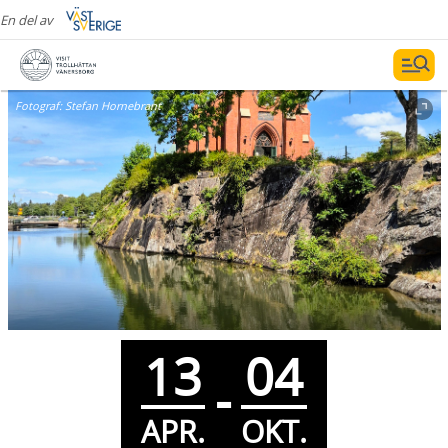
En del av
Fotograf:
Stefan Hornebrant
13
04
-
APR.
OKT.