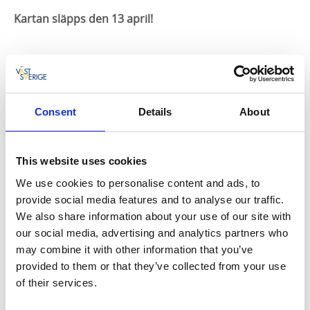
Kartan släpps den 13 april!
Augusti 2026
Consent
Details
About
MÅN
TIS
ONS
TORS
FRE
LÖR
SÖN
27
28
29
30
31
1
2
This website uses cookies
3
4
5
6
7
8
9
We use cookies to personalise content and ads, to
provide social media features and to analyse our traffic.
10
11
12
13
14
15
16
We also share information about your use of our site with
our social media, advertising and analytics partners who
17
18
19
20
21
22
23
may combine it with other information that you’ve
24
25
26
27
28
29
30
provided to them or that they’ve collected from your use
of their services.
31