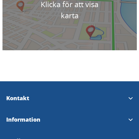
Klicka för att visa
karta
Kontakt
Kontakta oss
Information
Trollhättans turistbyrå
Turistguide 2026