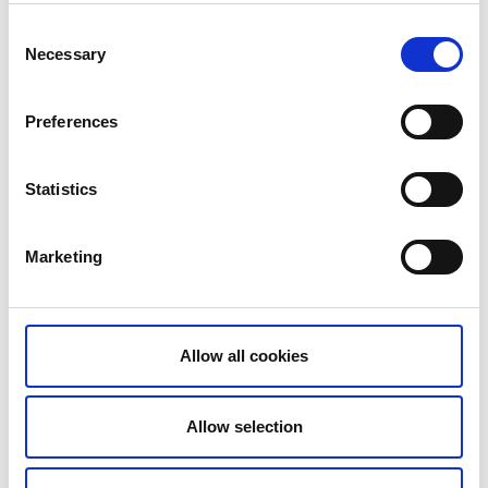
Consent
Necessary
Selection
Preferences
Statistics
Marketing
Allow all cookies
Trollhättans SOK
Trollhättans Skid- och Orienteringsklubb (TSOK) är en ideell
Allow selection
idrottsförening som bildades 1937 och har idag ca 1 000
medlemmar. Klubben vill främja ett aktivt föreningsliv för
barn och ungdomar i en härlig utomhusmiljö.