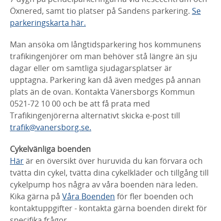
Öxnered, samt tio platser på Sandens parkering.
Se
parkeringskarta här.
Man ansöka om långtidsparkering hos kommunens
trafikingenjörer om man behöver stå längre än sju
dagar eller om samtliga sjudagarsplatser är
upptagna. Parkering kan då även medges på annan
plats än de ovan. Kontakta Vänersborgs Kommun
0521-72 10 00 och be att få prata med
Trafikingenjörerna alternativt skicka e-post till
trafik@vanersborg.se.
Cykelvänliga boenden
Här
är en översikt över huruvida du kan förvara och
tvätta din cykel, tvätta dina cykelkläder och tillgång till
cykelpump hos några av våra boenden nära leden.
Kika gärna på
Våra Boenden
för fler boenden och
kontaktuppgifter - kontakta gärna boenden direkt för
specifika frågor.