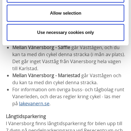
regelbundet till Vänersborg. Planera din resa hos
Västtrafik
.
Allow selection
Observera att SJs tåg
inte
tillåter cykel på sina tåg, och
inte heller Västtrafiks bussar. Endast Västtågen
Use necessary cookies only
tillåter medhavd cykel.
Mellan Vänersborg - Säffle
går Västtågen, och du
kan ta med din cykel denna sträcka (i mån av plats).
Det går inget Västtåg från Vänersborg hela vägen
till Karlstad.
Mellan Vänersborg - Mariestad
går Västtågen och
du kan ta med din cykel denna sträcka.
För information om övriga buss- och tågbolag runt
Vänerleden, och deras regler kring cykel - läs mer
på
lakevanern.se
.
Långtidsparkering
I Vänersborg finns långtidsparkering för bilen upp till
7 dygn på pendelparkeringarna vid Resecentrum och