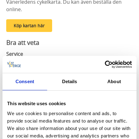
Vänerledens cykelkarta. Du kan även beställa den
online.
Köp kartan här
Bra att veta
Service
Behöver din cykel lite omtanke? Hos
Bernis
Cykelservice
hjälper dem dig med allt som berör
cykeln! De är placerade centralt och lättåtkomligt -
Consent
Details
About
besök deras
Facebook
för senaste uppdateringar och
öppettider.
This website uses cookies
I Vänersborg finns även cykelpumpar placerade -
bland annat mitt i centrum på Gågatan strax utanför
We use cookies to personalise content and ads, to
Vänersborgs turistbyrå (Kungsgatan 9).
provide social media features and to analyse our traffic.
We also share information about your use of our site with
Behöver du fylla på i matskafferiet? Handla hos
ICA
our social media, advertising and analytics partners who