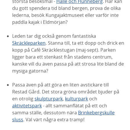
största besöksmål -
Halle och Hunneberg
. Här kan
du gott spendera tid bland bergen, prova de olika
lederna, besök Kungajaktmuseet eller varför inte
paddla kajak i Eldmörjan?
Leden tar dig också genom fantastiska
Skräckleparken
. Stanna till, ta ett dopp och drick en
kopp på Café Skräcklestugan (maj-sept). Parken
ligger bara ett stenkast från stadens centrum,
kanske vill du även passa på att strosa lite bland de
mysiga gatorna?
Passa även på att göra en liten avstickare till
Restad Gård. Det stora gröna området bjuder på
en otrolig
skulpturpark
,
kulturpark
och
aktivitetspark
- allt sammanflätat på ett och
samma ställe, dessutom nära
Brinkebergskulle
sluss
. Väl värt några extra tramp!