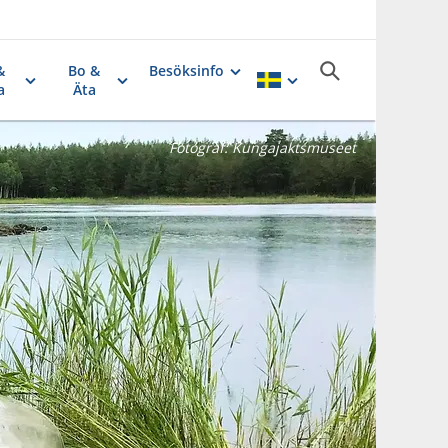
&
Bo &
Besöksinfo
a
Äta
Fotograf:
Kungajaktsmuseet