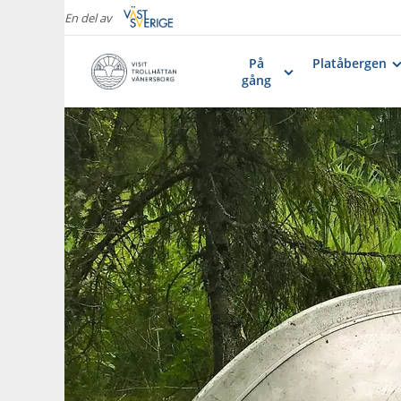
En del av
På
Platåbergen
gång