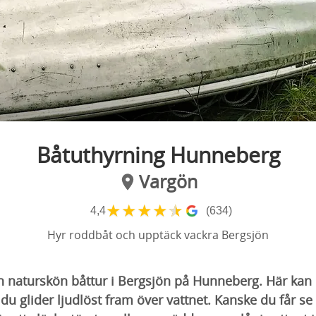
Båtuthyrning Hunneberg
Vargön
★
★
★
★
★
4,4
(634)
Hyr roddbåt och upptäck vackra Bergsjön
 naturskön båttur i Bergsjön på Hunneberg. Här kan
du glider ljudlöst fram över vattnet. Kanske du får 