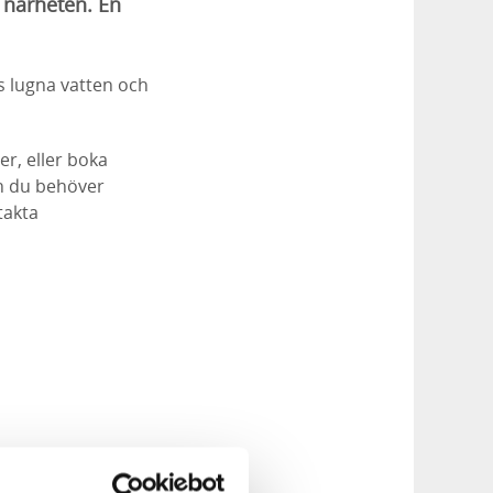
i närheten. En
ns lugna vatten och
r, eller boka
en du behöver
takta