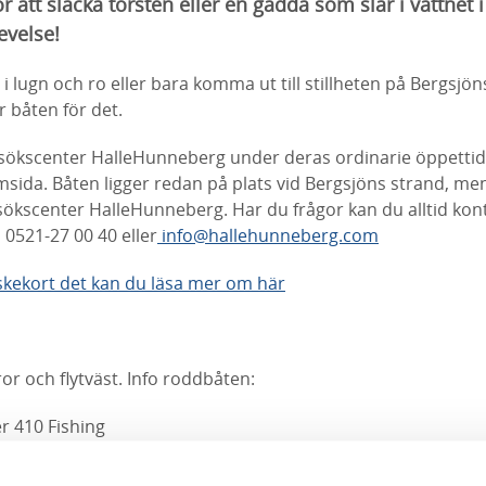
r att släcka törsten eller en gädda som slår i vattnet 
evelse!
ka i lugn och ro eller bara komma ut till stillheten på Bergsjö
r båten för det.
sökscenter HalleHunneberg under deras ordinarie öppettide
msida. Båten ligger redan på plats vid Bergsjöns strand, m
sökscenter HalleHunneberg. Har du frågor kan du alltid kon
0521-27 00 40 eller
info@hallehunneberg.com
 fiskekort det kan du läsa mer om här
ror och flytväst. Info roddbåten:
r 410 Fishing