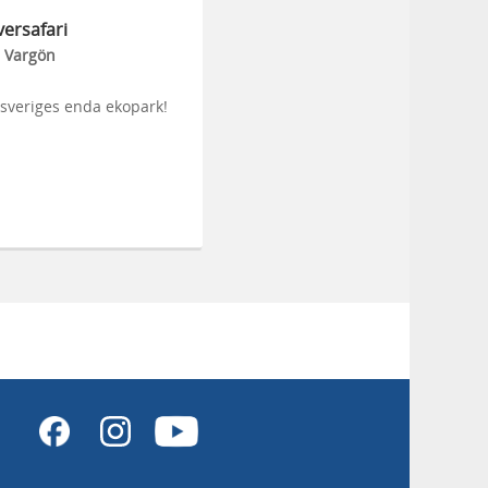
ersafari
Vargön
tsveriges enda ekopark!