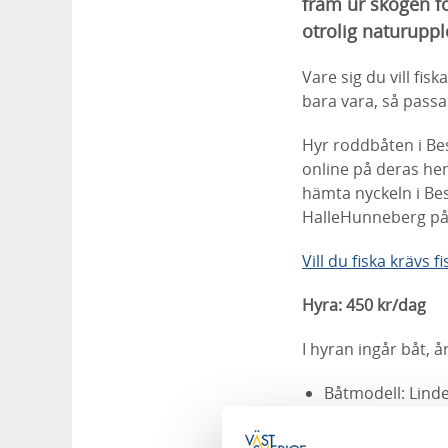
fram ur skogen fö
otrolig naturuppl
Vare sig du vill fis
bara vara, så passa
Hyr roddbåten i Be
online på deras he
hämta nyckeln i Be
HalleHunneberg på 
Vill du fiska krävs
Hyra: 450 kr/dag
I hyran ingår båt, å
Båtmodell: Linde
Bredd: 1,56 m