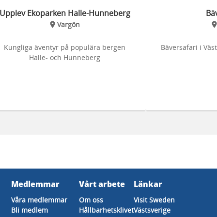
Upplev Ekoparken Halle-Hunneberg
Bäv
Vargön
Kungliga äventyr på populära bergen
Bäversafari i Väs
Halle- och Hunneberg
Medlemmar
Vårt arbete
Länkar
Våra medlemmar
Om oss
Visit Sweden
Bli medlem
Hållbarhetsklivet
Västsverige