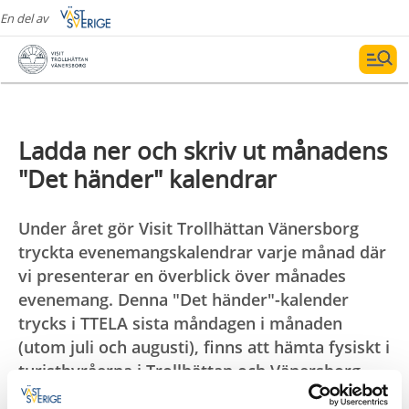
En del av
Ladda ner och skriv ut månadens
"Det händer" kalendrar
Under året gör Visit Trollhättan Vänersborg
tryckta evenemangskalendrar varje månad där
vi presenterar en överblick över månades
evenemang. Denna "Det händer"-kalender
trycks i TTELA sista måndagen i månaden
(utom juli och augusti), finns att hämta fysiskt i
turistbyråerna i Trollhättan och Vänersborg
samt att ladda ner digitalt här.