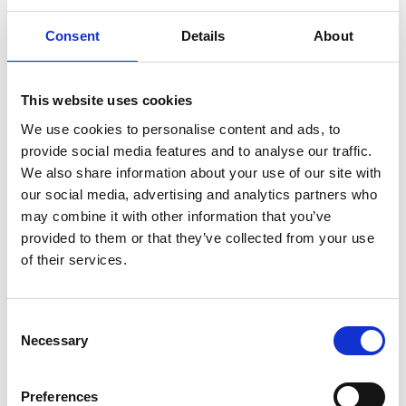
Ladda ner juli och augusti månads
Consent
Details
About
kalendrar här:
This website uses cookies
Det händer i Trollhättan (PDF)
We use cookies to personalise content and ads, to
provide social media features and to analyse our traffic.
We also share information about your use of our site with
our social media, advertising and analytics partners who
Det händer i Vänersborg (PDF)
may combine it with other information that you’ve
provided to them or that they’ve collected from your use
of their services.
Senast uppdaterad:
30 juni 2026
Consent
Necessary
Selection
Preferences