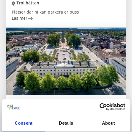
Trollhättan
Platser där ni kan parkera er buss
Läs mer
Bussparkeringar Vänersborg
Vänersborg
Här kan du parkera med buss i Vänersborg
Consent
Details
About
Läs mer