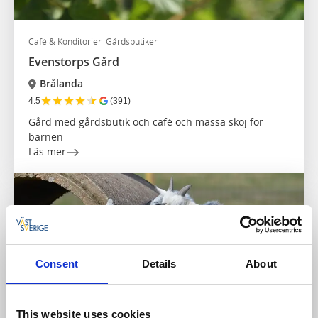
Café & Konditorier
Gårdsbutiker
Evenstorps Gård
Brålanda
★
★
★
★
★
4.5
(391)
Gård med gårdsbutik och café och massa skoj för
barnen
Läs mer
Consent
Details
About
This website uses cookies