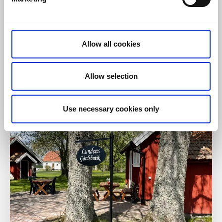
Café & Konditorier
Gårdsbutiker
Fristorps Gård
Allow all cookies
Västra Tunhem
★
★
★
★
★
4.3
(35)
Allow selection
SM Pristagare i mathantverk med gårdsbutik i vackra
Västra Tunhem
Läs mer
Use necessary cookies only