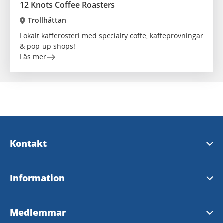
12 Knots Coffee Roasters
Trollhättan
Lokalt kafferosteri med specialty coffe, kaffeprovningar
& pop-up shops!
Läs mer
Kontakt
Kontakta oss
Information
Trollhättans turistbyrå
Turistguide 2026
Medlemmar