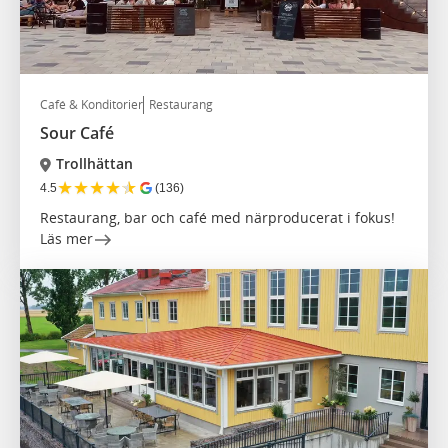
Café & Konditorier
Restaurang
Sour Café
Trollhättan
★
★
★
★
★
4.5
(136)
Restaurang, bar och café med närproducerat i fokus!
Läs mer