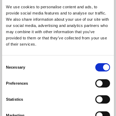
We use cookies to personalise content and ads, to
provide social media features and to analyse our traffic.
Gårdsbutiker
Shopping
We also share information about your use of our site with
Engelbrekt Gård
our social media, advertising and analytics partners who
Trollhättan
may combine it with other information that you’ve
★
★
★
★
★
4.5
(38)
provided to them or that they’ve collected from your use
Gårdsbutik och möjlighet att promenera runt bland
of their services.
djuren.
Läs mer
Consent
Necessary
Selection
Preferences
Statistics
Marketing