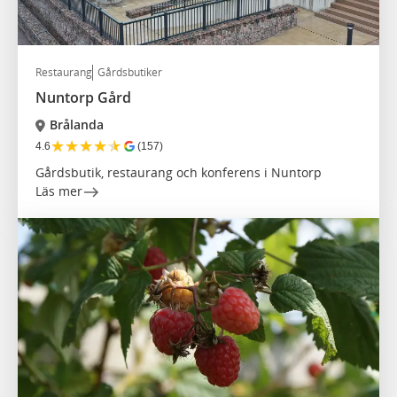
Restaurang
Gårdsbutiker
Nuntorp Gård
Brålanda
★
★
★
★
★
4.6
(157)
Gårdsbutik, restaurang och konferens i Nuntorp
Läs mer