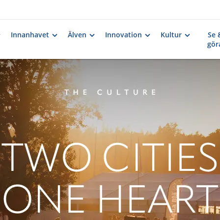
Innanhavet
Älven
Innovation
Kultur
Se 
gör