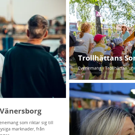
Trollhättans S
Evenemang i Trollhättan u
h Vänersborg
venemang som riktar sig till
 mysiga marknader, från