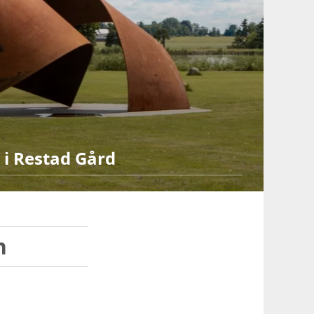
 i Restad Gård
n