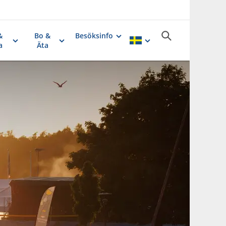
&
Bo &
Besöksinfo
a
Äta