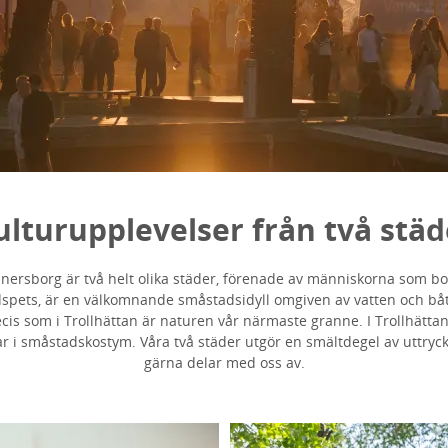
ulturupplevelser från två städ
änersborg är två helt olika städer, förenade av människorna som bo
spets, är en välkomnande småstadsidyll omgiven av vatten och båt
cis som i Trollhättan är naturen vår närmaste granne. I Trollhätta
r i småstadskostym. Våra två städer utgör en smältdegel av uttryck
gärna delar med oss av.