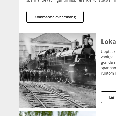
spännande tävlingar till inspirerande konstutställn
Kommande evenemang
Loka
Upptäck 
vanliga 
gömda s
spännand
runtom i
Läs