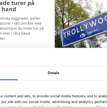
ade turer på
 hand
storiska byggnader, parker
ulpturer i vårt område med
 broschyrer du hittar här på
 eller i våra lokala
råer.
på egen guidad tur
Details
nst tillgänglig för alla, året r
e content and ads, to provide social media features and to analy
 our site with our social media, advertising and analytics partn