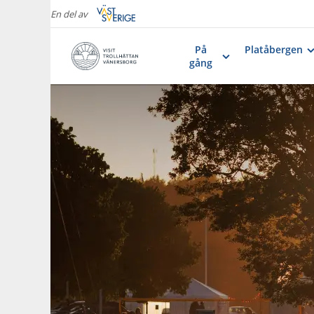
En del av
På
Platåbergen
gång