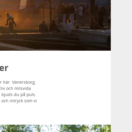
er
r här. Vänersborg,
liv och milsvida
n bjuds du på puls
 och intryck som vi