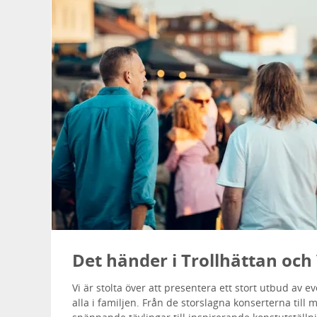
Det händer i Trollhättan oc
Vi är stolta över att presentera ett stort utbud av e
alla i familjen. Från de storslagna konserterna till