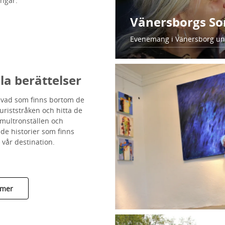
ingar.
Vänersborgs S
Evenemang i Vänersborg u
la berättelser
vad som finns bortom de
turiststråken och hitta de
multronställen och
e historier som finns
 vår destination.
 mer