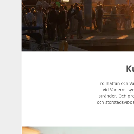
K
Trollhättan och V
vid Vänerns syd
stränder. Och pre
och storstadsvibba