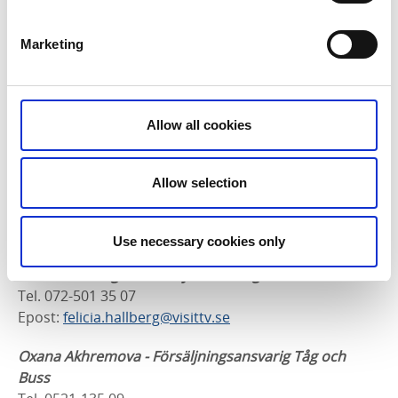
Vänersborg ser du respektive persons
kontaktuppgifter här nedan. Är du osäker på vem du
Marketing
ska kontakta så ring vår turistbyråtelefon så hjälper vi
dig.
Trollhättans turistcenter:
0520-135 09
Allow all cookies
Vänersborgs turistcenter:
0521-135 09
Det går också att nå oss via vår gemensamma epost:
Allow selection
info@visittv.se
Use necessary cookies only
Felicia Hallberg - Turistbyråansvarig Trollhättan
Tel. 072-501 35 07
Epost:
felicia.hallberg@visittv.se
Oxana Akhremova -
Försäljningsansvarig
Tåg och
Buss