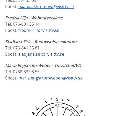
Tel. 0521-135 09
Epost:
oxana.akhremova@visittv.se
Fredrik Lilja - Webbutvecklare
Tel. 076-801 35 14
Epost:
fredrik.lilja@visittv.se
Sladjana Siric - Redovisningsekonom
Tel. 076-841 35 81
Epost:
sladjana.siric@visittv.se
Maria Engström-Weber - Turistchef/VD
Tel. 0738-33 93 55
Epost:
maria.engstromweber@visittv.se