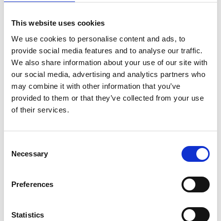
Vänersborgs turistcenter
This website uses cookies
We use cookies to personalise content and ads, to
Adress:
provide social media features and to analyse our traffic.
Kungsgatan 9
We also share information about your use of our site with
Telefonnummer:
our social media, advertising and analytics partners who
0521-135 09
may combine it with other information that you’ve
provided to them or that they’ve collected from your use
Epost:
of their services.
info@visittv.se
Mer information
Consent
Necessary
Selection
Preferences
Personal
Vill du komma i kontakt med oss på Visit Trollhättan
Statistics