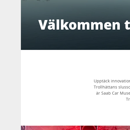
Välkommen ti
Upptäck innovation
Trollhättans sluss
är Saab Car Museu
Tr