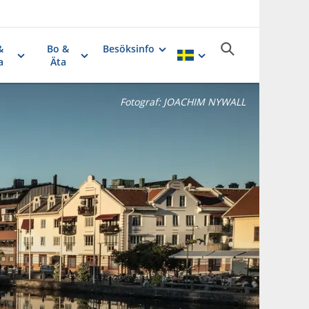
&
Bo &
Besöksinfo
a
Äta
Fotograf:
JOACHIM NYWALL