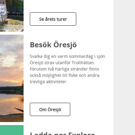
Se årets turer
Besök Öresjö
Svalka dig en varm sommardag i sjön
Öresjö strax utanför Trollhättan.
Förutom två härliga stränder finns
också möjlighet till fiske och andra
trevliga aktiviteter.
Om Öresjö
Ladda ner Explore