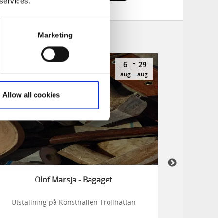
 services.
Marketing
-
6
29
aug
aug
Allow all cookies
Olof Marsja - Bagaget
Utställning på Konsthallen Trollhättan
Fest
musikälska