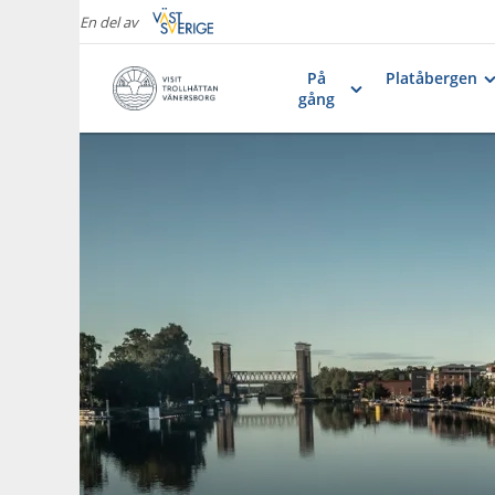
En del av
På
Platåbergen
gång