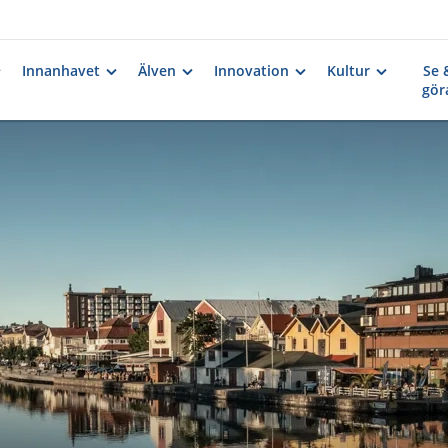
Innanhavet
Älven
Innovation
Kultur
Se 
gör