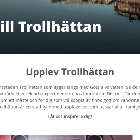
ll Trollhättan
Upplev Trollhättan
sstaden Trollhättan som ligger längs med Göta älvs vatten. Se de 
område eller lek och experimentera hos Innovatum District. För den
m ett måste och för dig som vill koppla av finns gott om vandrings
ollhättan är en stad fylld med upplevelser som passar alla i familj
Låt oss inspirera dig!