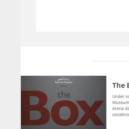
The 
Under so
Museums 
Arena dä
utställn