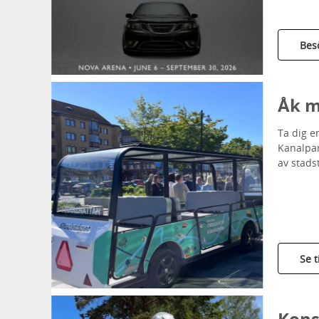
Bes
Åk m
Ta dig e
Kanalpar
av stads
Se t
Konst