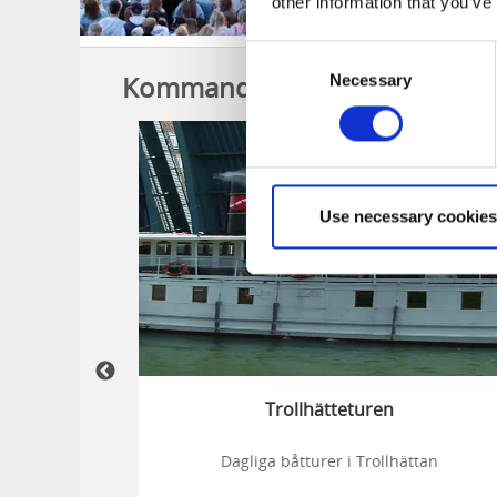
other information that you’ve
Consent
Kommande höjdpunkter i Trol
Necessary
Selection
-
-
21
22
6
15
aug
aug
aug
au
Use necessary cookies
Edition
Trollhätteturen
, inspireras
Dagliga båtturer i Trollhättan