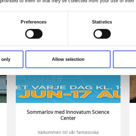
 provided to them or that they’ve collected from your use of their
lhättan
Preferences
Statistics
-
6
16
g
aug
aug
 only
Allow selection
Sommarlov med Innovatum Science
Center
Välkommen till vår fantastiska