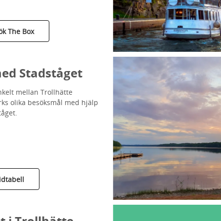
ök The Box
ed Stadståget
nkelt mellan Trollhätte
ks olika besöksmål med hjälp
tåget.
idtabell
 i Trollhätte