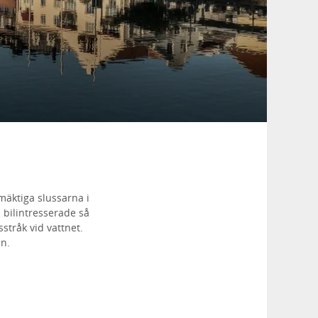
mäktiga slussarna i
 bilintresserade så
stråk vid vattnet.
en.