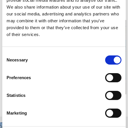
provide social media features and to analyse our traffic.
Hunneberg 121
468 31 Vargön
We also share information about your use of our site with
Telefon:
0521 27 00 40
our social media, advertising and analytics partners who
Hemsida:
hallehunneberg.se/
may combine it with other information that you’ve
provided to them or that they’ve collected from your use
of their services.
Klicka för karta och
Consent
Necessary
öppettider
Selection
Preferences
Statistics
Relaterade sidor
Marketing