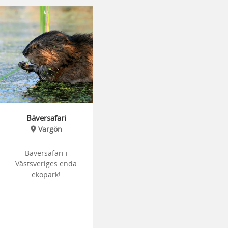
Bäversafari
Vargön
Bäversafari i
Västsveriges enda
ekopark!