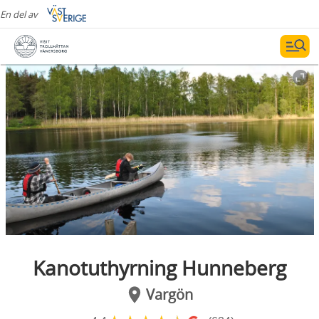
En del av
Kanotuthyrning Hunneberg
Vargön