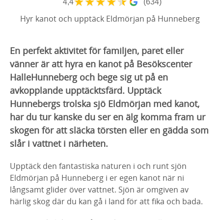
★
★
★
★
★
4,4
(634)
Hyr kanot och upptäck Eldmörjan på Hunneberg
En perfekt aktivitet för familjen, paret eller
vänner är att hyra en kanot på Besökscenter
HalleHunneberg och bege sig ut på en
avkopplande upptäcktsfärd. Upptäck
Hunnebergs trolska sjö Eldmörjan med kanot,
har du tur kanske du ser en älg komma fram ur
skogen för att släcka törsten eller en gädda som
slår i vattnet i närheten.
Upptäck den fantastiska naturen i och runt sjön
Eldmörjan på Hunneberg i er egen kanot när ni
långsamt glider över vattnet. Sjön är omgiven av
härlig skog där du kan gå i land för att fika och bada.