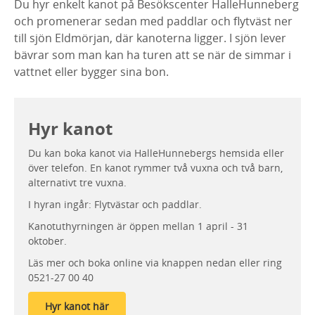
Du hyr enkelt kanot på Besökscenter HalleHunneberg
och promenerar sedan med paddlar och flytväst ner
till sjön Eldmörjan, där kanoterna ligger. I sjön lever
bävrar som man kan ha turen att se när de simmar i
vattnet eller bygger sina bon.
Hyr kanot
Du kan boka kanot via HalleHunnebergs hemsida eller
över telefon. En kanot rymmer två vuxna och två barn,
alternativt tre vuxna.
I hyran ingår: Flytvästar och paddlar.
Kanotuthyrningen är öppen mellan 1 april - 31
oktober.
Läs mer och boka online via knappen nedan eller ring
0521-27 00 40
Hyr kanot här